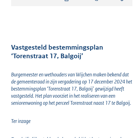
s
t
a
n
d
s
g
r
Vastgesteld bestemmingsplan
o
‘Torenstraat 17, Balgoij’
o
t
t
Burgemeester en wethouders van Wijchen maken bekend dat
e
de gemeenteraad in zijn vergadering op 17 december 2024 het
:
bestemmingsplan ‘Torenstraat 17, Balgoij’ gewijzigd heeft
8
vastgesteld. Het plan voorziet in het realiseren van een
1
seniorenwoning op het perceel Torenstraat naast 17 te Balgoij.
7
K
b
Ter inzage