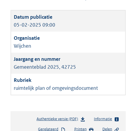
05-02-2025 09:00
Wijchen
Gemeenteblad 2025, 42725
ruimtelijk plan of omgevingsdocument
Authentieke versie (PDF)
b
Informatie
e
Gerelateerd
Printen
Delen