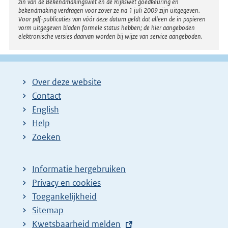
zin van de Bekendmakingswet en de Rijkswet goedkeuring en
bekendmaking verdragen voor zover ze na 1 juli 2009 zijn uitgegeven.
Voor pdf-publicaties van vóór deze datum geldt dat alleen de in papieren
vorm uitgegeven bladen formele status hebben; de hier aangeboden
elektronische versies daarvan worden bij wijze van service aangeboden.
Over deze website
Contact
English
Help
Zoeken
Informatie hergebruiken
Privacy en cookies
Toegankelijkheid
Sitemap
E
Kwetsbaarheid melden