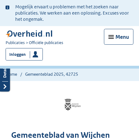
Ter
Mogelijk ervaart u problemen met het zoeken naar
informatie:
publicaties. We werken aan een oplossing. Excuses voor
het ongemak.
Menu
U
Publicaties
Officiële publicaties
bent
Inloggen
nu
hier:
Home
Gemeenteblad 2025, 42725
Gemeenteblad van Wijchen