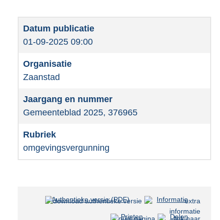
01-09-2025 09:00
Zaanstad
Gemeenteblad 2025, 376965
omgevingsvergunning
Authentieke versie (PDF)
b
Informatie
e
Printen
Delen
s