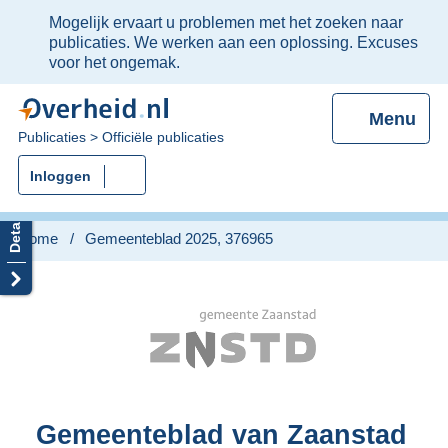
Ter
Mogelijk ervaart u problemen met het zoeken naar
informatie:
publicaties. We werken aan een oplossing. Excuses
voor het ongemak.
Menu
U
Publicaties
Officiële publicaties
bent
Inloggen
nu
hier:
Home
Gemeenteblad 2025, 376965
Gemeenteblad van Zaanstad