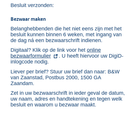
Besluit verzonden:
Bezwaar maken
Belanghebbenden die het niet eens zijn met het
besluit kunnen binnen 6 weken, met ingang van
de dag ná een bezwaarschrift indienen.
Digitaal? Klik op de link voor het
E
online
bezwaarformulier
. U heeft hiervoor uw DigiD-
x
inlogcode nodig.
t
e
Liever per brief? Stuur uw brief dan naar: B&W
r
van Zaanstad, Postbus 2000, 1500 GA
n
Zaandam.
e
l
Zet in uw bezwaarschrift in ieder geval de datum,
i
uw naam, adres en handtekening en tegen welk
n
besluit en waarom u bezwaar maakt.
k
: