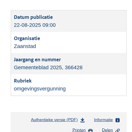
22-08-2025 09:00
Zaanstad
Gemeenteblad 2025, 366428
omgevingsvergunning
Authentieke versie (PDF)
b
Informatie
e
Printen
Delen
s