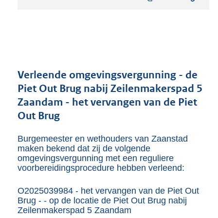
t
a
n
d
s
g
r
Verleende omgevingsvergunning - de
o
Piet Out Brug nabij Zeilenmakerspad 5
o
Zaandam - het vervangen van de Piet
t
t
Out Brug
e
:
Burgemeester en wethouders van Zaanstad
1
maken bekend dat zij de volgende
9
omgevingsvergunning met een reguliere
1
voorbereidingsprocedure hebben verleend:
K
b
O2025039984 - het vervangen van de Piet Out
Brug - - op de locatie de Piet Out Brug nabij
Zeilenmakerspad 5 Zaandam