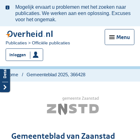
Ter
Mogelijk ervaart u problemen met het zoeken naar
informatie:
publicaties. We werken aan een oplossing. Excuses
voor het ongemak.
Menu
U
Publicaties
Officiële publicaties
bent
Inloggen
nu
hier:
Home
Gemeenteblad 2025, 366428
Gemeenteblad van Zaanstad