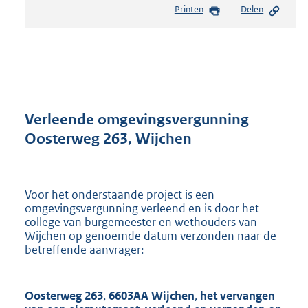
Printen
Delen
s
t
a
n
d
s
g
r
Verleende omgevingsvergunning
o
Oosterweg 263, Wijchen
o
t
t
e
Voor het onderstaande project is een
:
omgevingsvergunning verleend en is door het
8
college van burgemeester en wethouders van
9
Wijchen op genoemde datum verzonden naar de
5
betreffende aanvrager:
K
b
Oosterweg 263
,
6603AA Wijchen
,
het vervangen