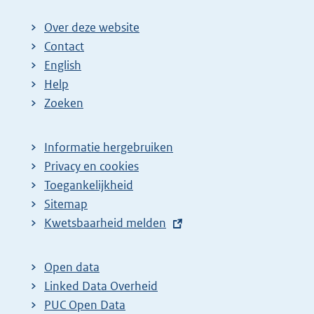
Over deze website
Contact
English
Help
Zoeken
Informatie hergebruiken
Privacy en cookies
Toegankelijkheid
Sitemap
E
Kwetsbaarheid melden
x
t
Open data
e
Linked Data Overheid
r
PUC Open Data