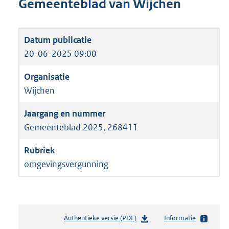
Gemeenteblad van Wijchen
20-06-2025 09:00
Wijchen
Gemeenteblad 2025, 268411
omgevingsvergunning
Authentieke versie (PDF)
b
Informatie
e