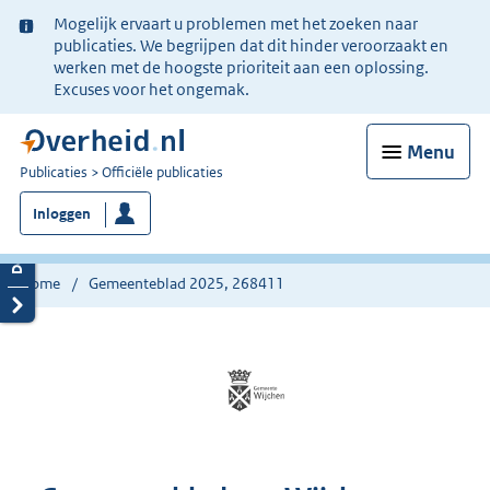
Ter
Mogelijk ervaart u problemen met het zoeken naar
informatie:
publicaties. We begrijpen dat dit hinder veroorzaakt en
werken met de hoogste prioriteit aan een oplossing.
Excuses voor het ongemak.
Menu
U
Publicaties
Officiële publicaties
bent
Inloggen
nu
hier:
Home
Gemeenteblad 2025, 268411