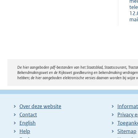
med
tel
12.
mai
De hier aangeboden pdf-bestanden van het Staatsblad, Staatscourant, Tract
Disclaimer
Bekendmakingswet en de Rijkswet goedkeuring en bekendmaking verdragen voor
hebben; de hier aangeboden elektronische versies daarvan worden bij wijze 
Over deze website
Informat
Contact
Privacy 
English
Toeganke
Help
Sitemap