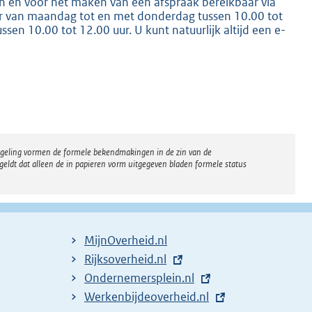
n en voor het maken van een afspraak bereikbaar via
aar van maandag tot en met donderdag tussen 10.00 tot
sen 10.00 tot 12.00 uur. U kunt natuurlijk altijd een e-
K
regeling vormen de formele bekendmakingen in de zin van de
eldt dat alleen de in papieren vorm uitgegeven bladen formele status
MijnOverheid.nl
E
Rijksoverheid.nl
x
E
Ondernemersplein.nl
t
x
E
Werkenbijdeoverheid.nl