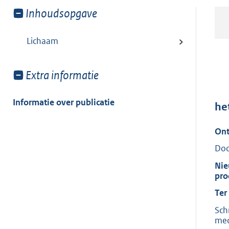
Toon
Inhoudsopgave
meer
van:
Lichaam
Toon
Extra informatie
meer
van:
Informatie over publicatie
he
Ont
Doo
Nie
pro
Ter
Sch
med