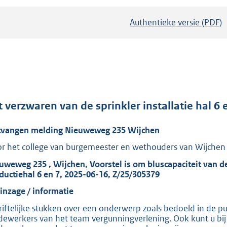
Authentieke versie (PDF)
b
e
s
t
a
n
d
t verzwaren van de sprinkler installatie hal 
s
vangen melding Nieuweweg 235 Wijchen
g
r
r het college van burgemeester en wethouders van Wijchen
o
uweweg 235 , Wijchen, Voorstel is om bluscapaciteit van de 
o
ductiehal 6 en 7, 2025-06-16, Z/25/305379
t
 inzage / informatie
t
riftelijke stukken over een onderwerp zoals bedoeld in de publ
e
ewerkers van het team vergunningverlening. Ook kunt u bij 