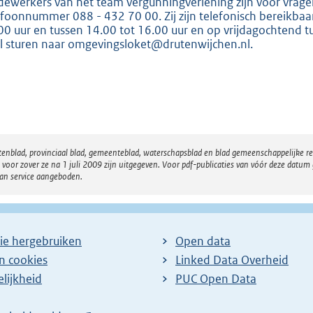
:
ewerkers van het team vergunningverlening zijn voor vrage
efoonnummer 088 - 432 70 00. Zij zijn telefonisch bereikb
8
00 uur en tussen 14.00 tot 16.00 uur en op vrijdagochtend tus
1
l sturen naar omgevingsloket@drutenwijchen.nl.
5
b
atenblad, provinciaal blad, gemeenteblad, waterschapsblad en blad gemeenschappelijke 
 zover ze na 1 juli 2009 zijn uitgegeven. Voor pdf-publicaties van vóór deze datum g
van service aangeboden.
ie hergebruiken
Open data
en cookies
Linked Data Overheid
lijkheid
PUC Open Data