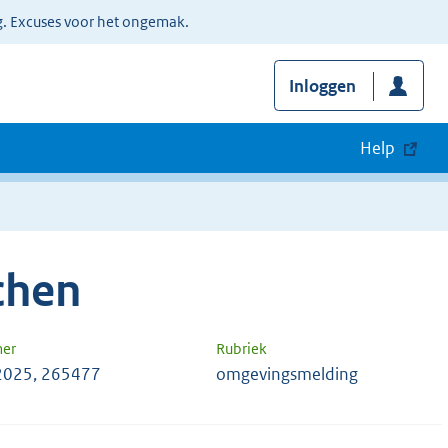
g. Excuses voor het ongemak.
Inloggen
Help
chen
mer
Rubriek
2025, 265477
omgevingsmelding