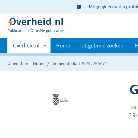
Ter
Mogelijk ervaart u prob
informatie:
U
Publicaties
Officiële publicaties
bent
Primaire
nu
Andere
Overheid.nl
Home
Uitgebreid zoeken
M
hier:
sites
navigatie
binnen
U bent hier:
Home
Gemeenteblad 2025, 265477
G
Dat
19-