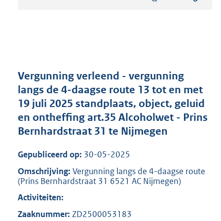
s
t
a
n
d
s
g
r
Vergunning verleend - vergunning
o
langs de 4-daagse route 13 tot en met
o
19 juli 2025 standplaats, object, geluid
t
t
en ontheffing art.35 Alcoholwet - Prins
e
Bernhardstraat 31 te Nijmegen
:
8
Gepubliceerd op:
30-05-2025
0
5
Omschrijving:
Vergunning langs de 4-daagse route
K
(Prins Bernhardstraat 31 6521 AC Nijmegen)
b
Activiteiten:
Zaaknummer:
ZD2500053183