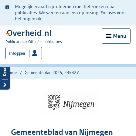
Ter
Mogelijk ervaart u problemen met het zoeken naar
informatie:
publicaties. We werken aan een oplossing. Excuses voor
het ongemak.
Menu
U
Publicaties
Officiële publicaties
bent
Inloggen
nu
hier:
Home
Gemeenteblad 2025, 235327
Gemeenteblad van Nijmegen