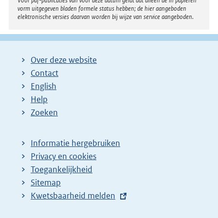
Voor pdf-publicaties van vóór deze datum geldt dat alleen de in papieren
vorm uitgegeven bladen formele status hebben; de hier aangeboden
elektronische versies daarvan worden bij wijze van service aangeboden.
Over deze website
Contact
English
Help
Zoeken
Informatie hergebruiken
Privacy en cookies
Toegankelijkheid
Sitemap
E
Kwetsbaarheid melden
x