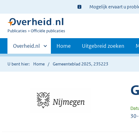
Ter
Mogelijk ervaart u prob
informatie:
U
Publicaties
Officiële publicaties
bent
Primaire
nu
Andere
Overheid.nl
Home
Uitgebreid zoeken
M
hier:
sites
navigatie
binnen
U bent hier:
Home
Gemeenteblad 2025, 235223
G
Dat
30-