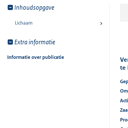
Toon
Inhoudsopgave
meer
van:
Lichaam
Toon
Extra informatie
meer
van:
Informatie over publicatie
Ve
te
Gep
Oms
Act
Za
Pro