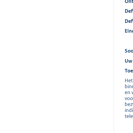
Ont
Def
Def
Ein
Soo
Uw 
Toe
Het
bin
en 
voo
bez
ind
tel