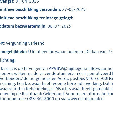
:
vangst:
01-04-2025
8
initieve beschikking verzonden:
27-05-2025
0
initieve beschikking ter inzage gelegd:
5
ddatum bezwaartermijn:
08-07-2025
b
rt:
Vergunning verleend
mogelijkheid:
U kunt een bezwaar indienen. Dit kan van 27
lichting:
 besluit is op te vragen via APVBW@nijmegen.nl Bezwaarmog
nen zes weken na de verzenddatum ervan een gemotiveerd be
wethouders/ de burgemeester. Adres: postbus 9105 6500HG 
rziening: Een bezwaar heeft geen schorsende werking. Dat be
waarschrift in behandeling is. Als u bezwaar heeft gemaakt
ienen bij de Rechtbank Gelderland. Voor meer informatie kun
efoonnummer: 088-3612000 en via www.rechtspraak.nl