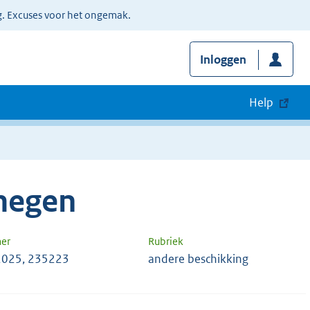
g. Excuses voor het ongemak.
Inloggen
Help
megen
er
Rubriek
2025, 235223
andere beschikking