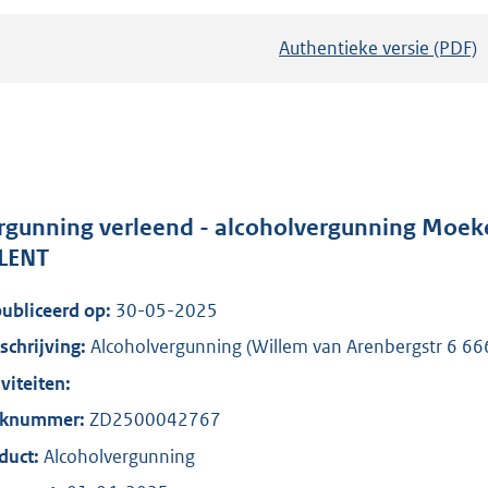
Authentieke versie (PDF)
b
e
s
t
a
n
d
rgunning verleend - alcoholvergunning Moeke
s
 LENT
g
ubliceerd op:
30-05-2025
r
o
chrijving:
Alcoholvergunning (Willem van Arenbergstr 6 6
o
iviteiten:
t
aknummer:
ZD2500042767
t
duct:
Alcoholvergunning
e