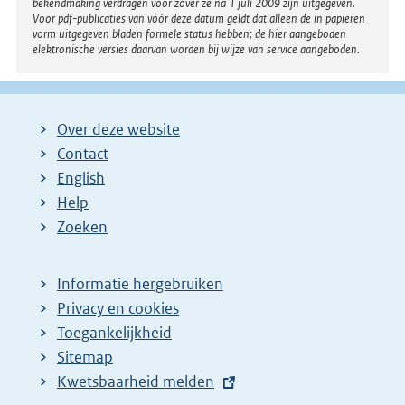
bekendmaking verdragen voor zover ze na 1 juli 2009 zijn uitgegeven.
Voor pdf-publicaties van vóór deze datum geldt dat alleen de in papieren
vorm uitgegeven bladen formele status hebben; de hier aangeboden
elektronische versies daarvan worden bij wijze van service aangeboden.
Over deze website
Contact
English
Help
Zoeken
Informatie hergebruiken
Privacy en cookies
Toegankelijkheid
Sitemap
E
Kwetsbaarheid melden