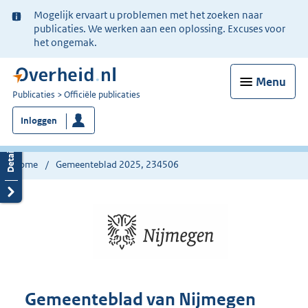
Ter
Mogelijk ervaart u problemen met het zoeken naar
informatie:
publicaties. We werken aan een oplossing. Excuses voor
het ongemak.
Menu
U
Publicaties
Officiële publicaties
bent
Inloggen
nu
hier:
Home
Gemeenteblad 2025, 234506
Gemeenteblad van Nijmegen