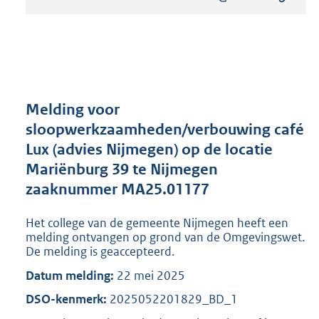
s
t
a
n
d
s
g
r
Melding voor
o
sloopwerkzaamheden/verbouwing café
o
Lux (advies Nijmegen) op de locatie
t
t
Mariënburg 39 te Nijmegen
e
zaaknummer MA25.01177
:
8
Het college van de gemeente Nijmegen heeft een
0
melding ontvangen op grond van de Omgevingswet.
5
De melding is geaccepteerd.
K
b
Datum melding:
22 mei 2025
DSO-kenmerk:
2025052201829_BD_1