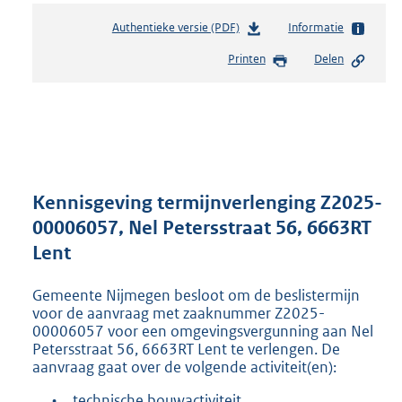
Authentieke versie (PDF)
b
Informatie
e
Printen
Delen
s
t
a
n
d
s
g
r
Kennisgeving termijnverlenging Z2025-
o
00006057, Nel Petersstraat 56, 6663RT
o
Lent
t
t
e
Gemeente Nijmegen besloot om de beslistermijn
:
voor de aanvraag met zaaknummer Z2025-
8
00006057 voor een omgevingsvergunning aan Nel
Petersstraat 56, 6663RT Lent te verlengen. De
0
aanvraag gaat over de volgende activiteit(en):
2
K
•
technische bouwactiviteit