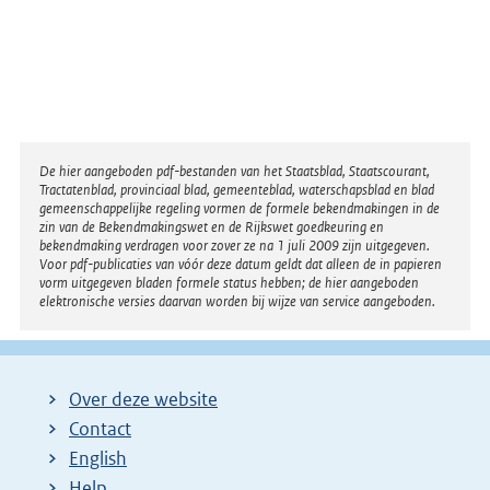
Disclaimer
De hier aangeboden pdf-bestanden van het Staatsblad, Staatscourant,
Tractatenblad, provinciaal blad, gemeenteblad, waterschapsblad en blad
gemeenschappelijke regeling vormen de formele bekendmakingen in de
zin van de Bekendmakingswet en de Rijkswet goedkeuring en
bekendmaking verdragen voor zover ze na 1 juli 2009 zijn uitgegeven.
Voor pdf-publicaties van vóór deze datum geldt dat alleen de in papieren
vorm uitgegeven bladen formele status hebben; de hier aangeboden
elektronische versies daarvan worden bij wijze van service aangeboden.
Over deze website
Contact
English
Help