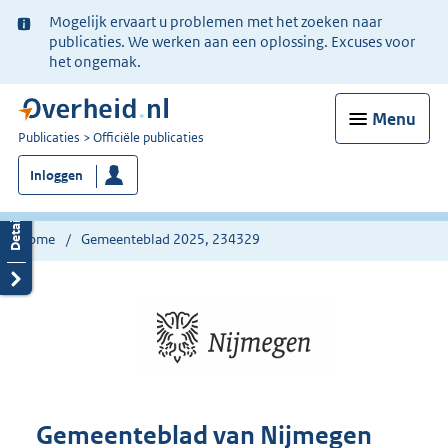
Ter
Mogelijk ervaart u problemen met het zoeken naar
informatie:
publicaties. We werken aan een oplossing. Excuses voor
het ongemak.
Menu
U
Publicaties
Officiële publicaties
bent
Inloggen
nu
hier:
Home
Gemeenteblad 2025, 234329
Gemeenteblad van Nijmegen