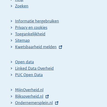
Zoeken
Informatie hergebruiken
Privacy en cookies
Toegankelijkheid
Sitemap
E
Kwetsbaarheid melden
x
t
Open data
e
Linked Data Overheid
r
PUC Open Data
n
e
MijnOverheid.nl
l
E
Rijksoverheid.nl
i
x
E
Ondernemersplein.nl
n