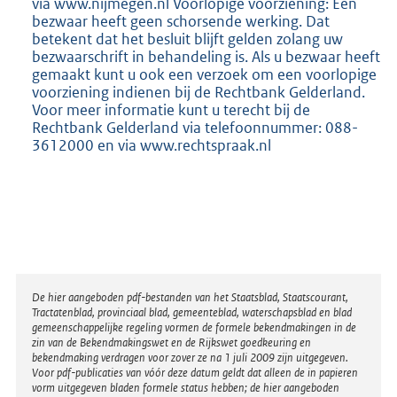
via www.nijmegen.nl Voorlopige voorziening: Een
bezwaar heeft geen schorsende werking. Dat
betekent dat het besluit blijft gelden zolang uw
bezwaarschrift in behandeling is. Als u bezwaar heeft
gemaakt kunt u ook een verzoek om een voorlopige
voorziening indienen bij de Rechtbank Gelderland.
Voor meer informatie kunt u terecht bij de
Rechtbank Gelderland via telefoonnummer: 088-
3612000 en via www.rechtspraak.nl
Disclaimer
De hier aangeboden pdf-bestanden van het Staatsblad, Staatscourant,
Tractatenblad, provinciaal blad, gemeenteblad, waterschapsblad en blad
gemeenschappelijke regeling vormen de formele bekendmakingen in de
zin van de Bekendmakingswet en de Rijkswet goedkeuring en
bekendmaking verdragen voor zover ze na 1 juli 2009 zijn uitgegeven.
Voor pdf-publicaties van vóór deze datum geldt dat alleen de in papieren
vorm uitgegeven bladen formele status hebben; de hier aangeboden