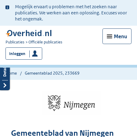
Ter
Mogelijk ervaart u problemen met het zoeken naar
informatie:
publicaties. We werken aan een oplossing. Excuses voor
het ongemak.
Menu
U
Publicaties
Officiële publicaties
bent
Inloggen
nu
hier:
Home
Gemeenteblad 2025, 233669
Gemeenteblad van Nijmegen