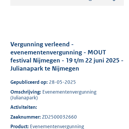
s
t
a
n
d
s
g
r
Vergunning verleend -
o
evenementenvergunning - MOUT
o
festival Nijmegen - 19 t/m 22 juni 2025 -
t
t
Julianapark te Nijmegen
e
:
Gepubliceerd op:
28-05-2025
8
0
Omschrijving:
Evenementenvergunning
(Julianapark)
5
K
Activiteiten:
b
Zaaknummer:
ZD2500032660
Product:
Evenementenvergunning