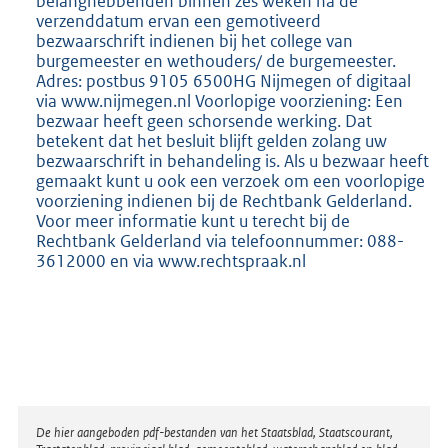
belanghebbenden binnen zes weken na de
verzenddatum ervan een gemotiveerd
bezwaarschrift indienen bij het college van
burgemeester en wethouders/ de burgemeester.
Adres: postbus 9105 6500HG Nijmegen of digitaal
via www.nijmegen.nl Voorlopige voorziening: Een
bezwaar heeft geen schorsende werking. Dat
betekent dat het besluit blijft gelden zolang uw
bezwaarschrift in behandeling is. Als u bezwaar heeft
gemaakt kunt u ook een verzoek om een voorlopige
voorziening indienen bij de Rechtbank Gelderland.
Voor meer informatie kunt u terecht bij de
Rechtbank Gelderland via telefoonnummer: 088-
3612000 en via www.rechtspraak.nl
Disclaimer
De hier aangeboden pdf-bestanden van het Staatsblad, Staatscourant,