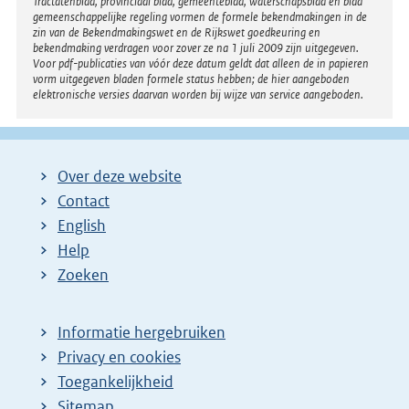
Tractatenblad, provinciaal blad, gemeenteblad, waterschapsblad en blad
gemeenschappelijke regeling vormen de formele bekendmakingen in de
zin van de Bekendmakingswet en de Rijkswet goedkeuring en
bekendmaking verdragen voor zover ze na 1 juli 2009 zijn uitgegeven.
Voor pdf-publicaties van vóór deze datum geldt dat alleen de in papieren
vorm uitgegeven bladen formele status hebben; de hier aangeboden
elektronische versies daarvan worden bij wijze van service aangeboden.
Over deze website
Contact
English
Help
Zoeken
Informatie hergebruiken
Privacy en cookies
Toegankelijkheid
Sitemap