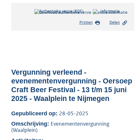
Authentieke versie (PDF)
b
Informatie
e
Printen
Delen
s
t
a
n
d
s
g
r
Vergunning verleend -
o
evenementenvergunning - Oersoep
o
Craft Beer Festival - 13 t/m 15 juni
t
t
2025 - Waalplein te Nijmegen
e
:
28-05-2025
Gepubliceerd op:
8
0
Evenementenvergunning
Omschrijving:
(Waalplein)
5
K