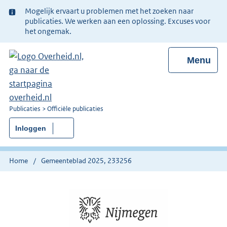
Ter
Mogelijk ervaart u problemen met het zoeken naar
informatie:
publicaties. We werken aan een oplossing. Excuses voor
het ongemak.
Menu
U
Publicaties
Officiële publicaties
bent
Inloggen
nu
hier:
Home
Gemeenteblad 2025, 233256