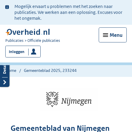
Ter
Mogelijk ervaart u problemen met het zoeken naar
informatie:
publicaties. We werken aan een oplossing. Excuses voor
het ongemak.
Menu
U
Publicaties
Officiële publicaties
bent
Inloggen
nu
hier:
Home
Gemeenteblad 2025, 233244
Gemeenteblad van Nijmegen