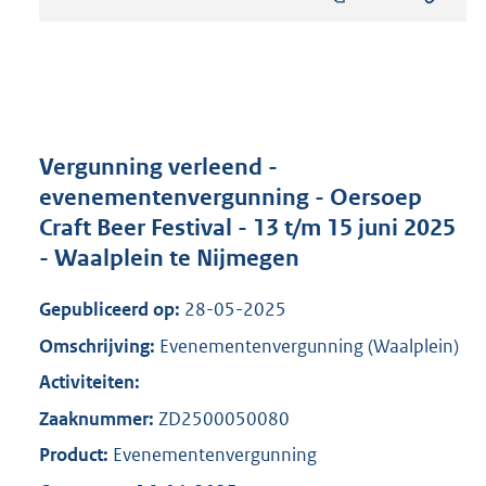
s
t
a
n
d
s
g
r
Vergunning verleend -
o
evenementenvergunning - Oersoep
o
Craft Beer Festival - 13 t/m 15 juni 2025
t
t
- Waalplein te Nijmegen
e
:
Gepubliceerd op:
28-05-2025
8
0
Omschrijving:
Evenementenvergunning (Waalplein)
5
Activiteiten:
K
b
Zaaknummer:
ZD2500050080
Product:
Evenementenvergunning