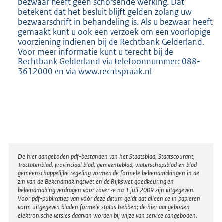
bezwaar heeft geen schorsende werking. Dat
betekent dat het besluit blijft gelden zolang uw
bezwaarschrift in behandeling is. Als u bezwaar heeft
gemaakt kunt u ook een verzoek om een voorlopige
voorziening indienen bij de Rechtbank Gelderland.
Voor meer informatie kunt u terecht bij de
Rechtbank Gelderland via telefoonnummer: 088-
3612000 en via www.rechtspraak.nl
Disclaimer
De hier aangeboden pdf-bestanden van het Staatsblad, Staatscourant,
Tractatenblad, provinciaal blad, gemeenteblad, waterschapsblad en blad
gemeenschappelijke regeling vormen de formele bekendmakingen in de
zin van de Bekendmakingswet en de Rijkswet goedkeuring en
bekendmaking verdragen voor zover ze na 1 juli 2009 zijn uitgegeven.
Voor pdf-publicaties van vóór deze datum geldt dat alleen de in papieren
vorm uitgegeven bladen formele status hebben; de hier aangeboden
elektronische versies daarvan worden bij wijze van service aangeboden.