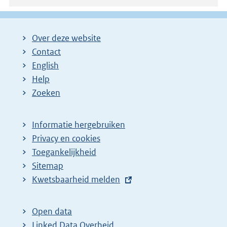
Over deze website
Contact
English
Help
Zoeken
Informatie hergebruiken
Privacy en cookies
Toegankelijkheid
Sitemap
E
Kwetsbaarheid melden
x
t
Open data
e
Linked Data Overheid