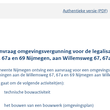
Authentieke versie (PDF)
b
e
s
t
a
n
d
nvraag omgevingsvergunning voor de legalis
s
, 67a en 69 Nijmegen, aan Willemsweg 67, 67
g
eente Nijmegen ontving een aanvraag voor een omgevingsver
r
ingen aan de Willemsweg 67, 67a en 69 Nijmegen aan Will
o
 gaat om de volgende activiteit(en):
o
t
technische bouwactiviteit
t
e
het bouwen van een bouwwerk (omgevingsplan)