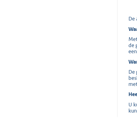
De 
Waa
Met
de 
een
Wan
De 
bes
met
Hee
U k
kun