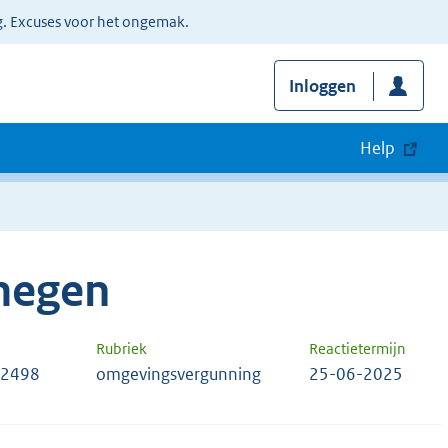
g. Excuses voor het ongemak.
Inloggen
Help
megen
Rubriek
Reactietermijn
32498
omgevingsvergunning
25-06-2025