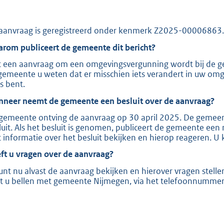
:
8
0
aanvraag is geregistreerd onder kenmerk Z2025-00006863.
4
rom publiceert de gemeente dit bericht?
 een aanvraag om een omgevingsvergunning wordt bij de ge
b
gemeente u weten dat er misschien iets verandert in uw omgev
s bent.
neer neemt de gemeente een besluit over de aanvraag?
gemeente ontving de aanvraag op 30 april 2025. De gemeent
luit. Als het besluit is genomen, publiceert de gemeente e
 informatie over het besluit bekijken en hierop reageren. U 
ft u vragen over de aanvraag?
unt nu alvast de aanvraag bekijken en hierover vragen stellen
t u bellen met gemeente Nijmegen, via het telefoonnumme