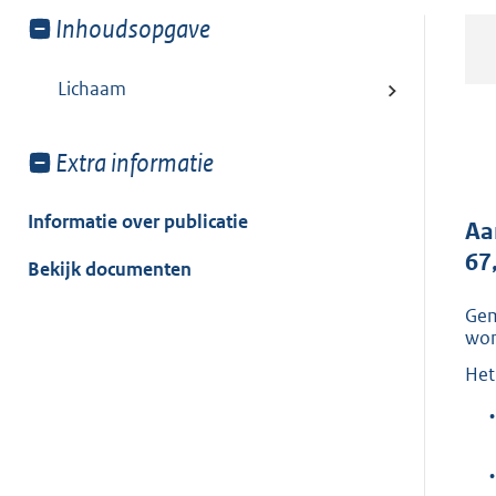
Toon
Inhoudsopgave
meer
van:
Lichaam
Toon
Extra informatie
meer
van:
Informatie over publicatie
Aa
67
Bekijk documenten
Gem
won
Het
•
•