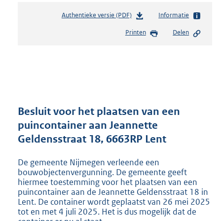
Authentieke versie (PDF)
b
Informatie
e
Printen
Delen
s
t
a
n
d
s
g
r
Besluit voor het plaatsen van een
o
puincontainer aan Jeannette
o
Geldensstraat 18, 6663RP Lent
t
t
e
De gemeente Nijmegen verleende een
:
bouwobjectenvergunning. De gemeente geeft
8
hiermee toestemming voor het plaatsen van een
puincontainer aan de Jeannette Geldensstraat 18 in
0
Lent. De container wordt geplaatst van 26 mei 2025
4
tot en met 4 juli 2025. Het is dus mogelijk dat de
K