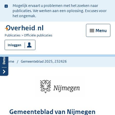
Ter
Mogelijk ervaart u problemen met het zoeken naar
informatie:
publicaties. We werken aan een oplossing. Excuses voor
het ongemak.
Menu
U
Publicaties
Officiële publicaties
bent
Inloggen
nu
hier:
Home
Gemeenteblad 2025, 232426
Gemeenteblad van Nijmegen