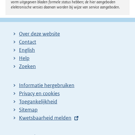
vorm uitgegeven bladen formele status hebben; de hier aangeboden
elektronische versies daarvan worden bij wijze van service aangeboden.
Over deze website
Contact
English
Help
Zoeken
Informatie hergebruiken
Privacy en cookies
Toegankelijkheid
Sitemap
E
Kwetsbaarheid melden
x
t