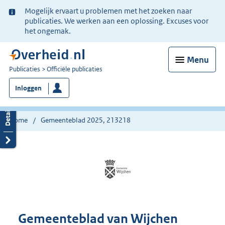
Ter
Mogelijk ervaart u problemen met het zoeken naar
informatie:
publicaties. We werken aan een oplossing. Excuses voor
het ongemak.
Menu
U
Publicaties
Officiële publicaties
bent
Inloggen
nu
hier:
Home
Gemeenteblad 2025, 213218
Gemeenteblad van Wijchen