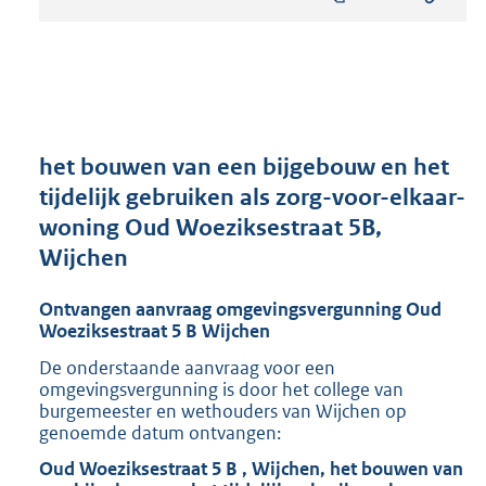
s
t
a
n
d
s
g
r
het bouwen van een bijgebouw en het
o
tijdelijk gebruiken als zorg-voor-elkaar-
o
woning Oud Woeziksestraat 5B,
t
t
Wijchen
e
:
Ontvangen aanvraag omgevingsvergunning Oud
8
Woeziksestraat 5 B Wijchen
1
De onderstaande aanvraag voor een
6
omgevingsvergunning is door het college van
K
burgemeester en wethouders van Wijchen op
b
genoemde datum ontvangen:
Oud Woeziksestraat 5 B , Wijchen, het bouwen van