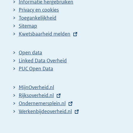
Informatie hergebruiken
Privacy en cookies
Toegankelijkheid
Sitemap
E
Kwetsbaarheid melden
x
t
Open data
e
Linked Data Overheid
r
PUC Open Data
n
e
MijnOverheid.nl
l
E
Rijksoverheid.nl
i
x
E
Ondernemersplein.nl
n
t
x
E
Werkenbijdeoverheid.nl
k
e
t
x
:
r
e
t