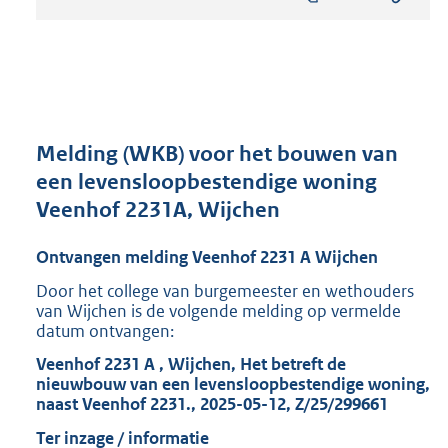
s
t
a
n
d
s
g
r
Melding (WKB) voor het bouwen van
o
een levensloopbestendige woning
o
Veenhof 2231A, Wijchen
t
t
e
Ontvangen melding Veenhof 2231 A Wijchen
:
Door het college van burgemeester en wethouders
8
van Wijchen is de volgende melding op vermelde
1
datum ontvangen:
5
K
Veenhof 2231 A , Wijchen, Het betreft de
b
nieuwbouw van een levensloopbestendige woning,
naast Veenhof 2231., 2025-05-12, Z/25/299661
Ter inzage / informatie