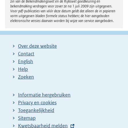
zin van de Bekendmakingswet en de Rijkswet goedkeuring en
bekendmaking verdragen voor zover ze na 1 juli 2009 zijn uitgegeven.
Voor pdf-publicaties van vóór deze datum geldt dat alleen de in papieren
vorm uitgegeven bladen formele status hebben; de hier aangeboden
elektronische versies daarvan worden bij wijze van service aangeboden.
Over deze website
Contact
English
Help
Zoeken
Informatie hergebruiken
Privacy en cookies
Toegankelijkheid
Sitemap
E
Kwetsbaarheid melden