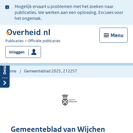
Ter
Mogelijk ervaart u problemen met het zoeken naar
informatie:
publicaties. We werken aan een oplossing. Excuses voor
het ongemak.
Menu
U
Publicaties
Officiële publicaties
bent
Inloggen
nu
hier:
Home
Gemeenteblad 2025, 212257
Gemeenteblad van Wijchen