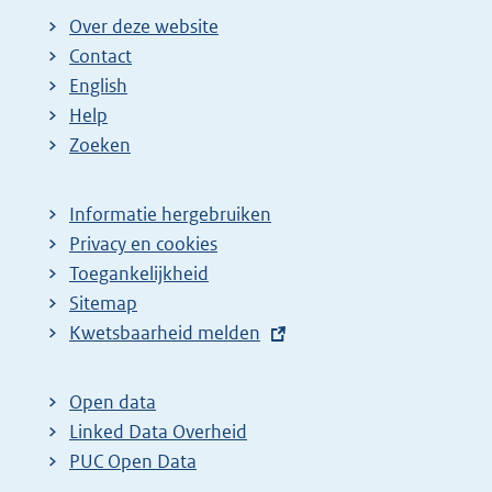
Over deze website
Contact
English
Help
Zoeken
Informatie hergebruiken
Privacy en cookies
Toegankelijkheid
Sitemap
E
Kwetsbaarheid melden
x
t
Open data
e
Linked Data Overheid
r
PUC Open Data
n