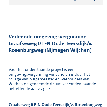
s
t
a
n
d
s
g
r
Verleende omgevingsvergunning
o
Graafseweg 0 E-N Oude Teersdijk/v.
o
Rosenburgweg (Nijmegen Wijchen)
t
t
e
:
Voor het onderstaande project is een
8
omgevingsvergunning verleend en is door het
9
college van burgemeester en wethouders van
6
Wijchen op genoemde datum verzonden naar de
K
betreffende aanvrager:
b
Graafseweg 0 E-N Oude Teersdijk/v. Rosenburgweg