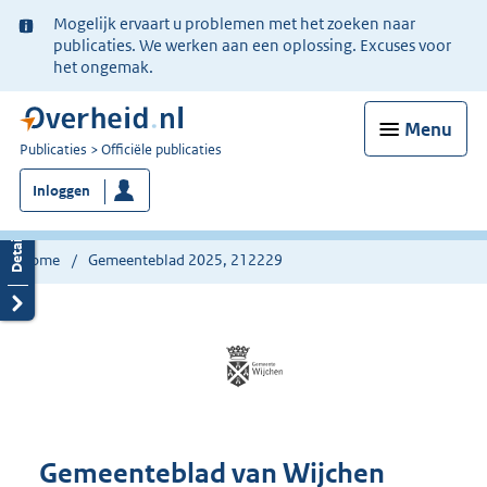
Ter
Mogelijk ervaart u problemen met het zoeken naar
informatie:
publicaties. We werken aan een oplossing. Excuses voor
het ongemak.
Menu
U
Publicaties
Officiële publicaties
bent
Inloggen
nu
hier:
Home
Gemeenteblad 2025, 212229
Gemeenteblad van Wijchen