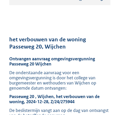
s
t
a
n
d
s
g
r
het verbouwen van de woning
o
Passeweg 20, Wijchen
o
t
Ontvangen aanvraag omgevingsvergunning
t
Passeweg 20 Wijchen
e
:
De onderstaande aanvraag voor een
8
omgevingsvergunning is door het college van
1
burgemeester en wethouders van Wijchen op
5
genoemde datum ontvangen:
K
Passeweg 20 , Wijchen, het verbouwen van de
b
woning, 2024-12-28, Z/24/275944
De beslistermijn vangt aan op de dag van ontvangst