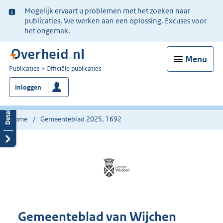
Ter
Mogelijk ervaart u problemen met het zoeken naar
informatie:
publicaties. We werken aan een oplossing. Excuses voor
het ongemak.
Menu
U
Publicaties
Officiële publicaties
bent
Inloggen
nu
hier:
Home
Gemeenteblad 2025, 1692
Gemeenteblad van Wijchen