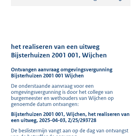
s
t
a
n
d
s
g
r
het realiseren van een uitweg
o
Bijsterhuizen 2001 001, Wijchen
o
t
Ontvangen aanvraag omgevingsvergunning
t
Bijsterhuizen 2001 001 Wijchen
e
:
De onderstaande aanvraag voor een
8
omgevingsvergunning is door het college van
1
burgemeester en wethouders van Wijchen op
6
genoemde datum ontvangen:
K
Bijsterhuizen 2001 001, Wijchen, het realiseren van
b
een uitweg, 2025-04-03, Z/25/293728
De beslistermijn vangt aan op de dag van ontvangst