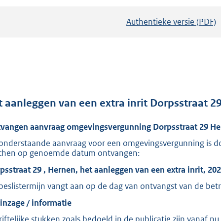
Authentieke versie (PDF)
b
e
s
t
a
n
d
t aanleggen van een extra inrit Dorpsstraat 2
s
vangen aanvraag omgevingsvergunning Dorpsstraat 29 He
g
r
onderstaande aanvraag voor een omgevingsvergunning is do
chen op genoemde datum ontvangen:
o
o
psstraat 29 , Hernen, het aanleggen van een extra inrit, 20
t
beslistermijn vangt aan op de dag van ontvangst van de bet
t
 inzage / informatie
e
riftelijke stukken zoals bedoeld in de publicatie zijn vanaf n