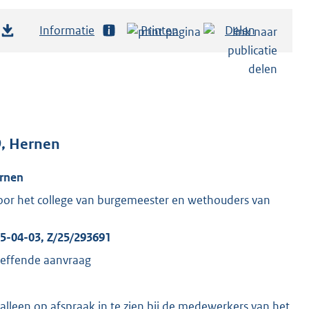
Informatie
Printen
Delen
9, Hernen
rnen
or het college van burgemeester en wethouders van
25-04-03, Z/25/293691
reffende aanvraag
u alleen op afspraak in te zien bij de medewerkers van het