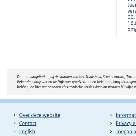
tea
ver
00.
16.
omg
De hier aangeboden pdf-bestanden van het Staatsblad, Staatscourant, Tract
Disclaimer
Bekendmakingswet en de Rijkswet goedkeuring en bekendmaking verdragen voor
hebben; de hier aangeboden elektronische versies daarvan worden bij wijze 
Over deze website
Informat
Contact
Privacy 
English
Toeganke