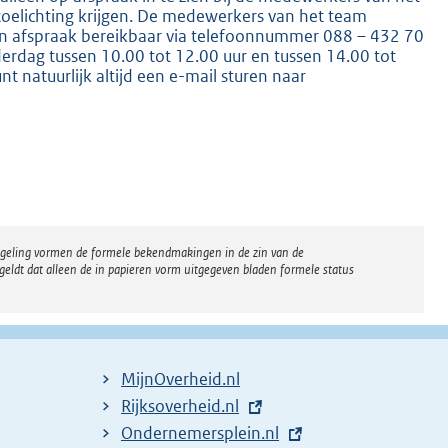
toelichting krijgen. De medewerkers van het team
en afspraak bereikbaar via telefoonnummer 088 – 432 70
derdag tussen 10.00 tot 12.00 uur en tussen 14.00 tot
t natuurlijk altijd een e-mail sturen naar
K
regeling vormen de formele bekendmakingen in de zin van de
eldt dat alleen de in papieren vorm uitgegeven bladen formele status
MijnOverheid.nl
E
Rijksoverheid.nl
x
E
Ondernemersplein.nl