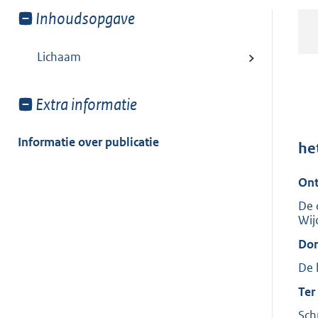
Toon
Inhoudsopgave
meer
van:
Lichaam
Toon
Extra informatie
meer
van:
Informatie over publicatie
he
Ont
De 
Wij
Dor
De 
Ter
Sch