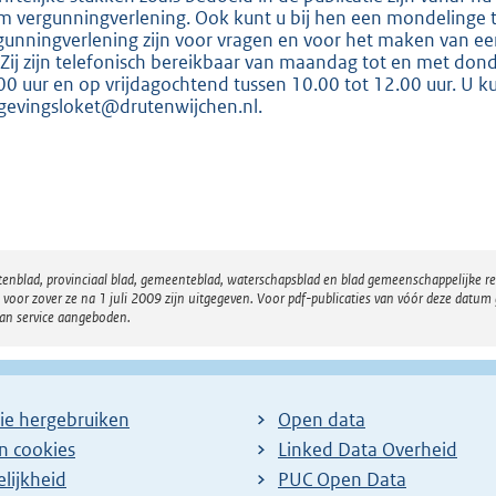
:
m vergunningverlening. Ook kunt u bij hen een mondelinge 
8
gunningverlening zijn voor vragen en voor het maken van e
1
 Zij zijn telefonisch bereikbaar van maandag tot en met don
00 uur en op vrijdagochtend tussen 10.00 tot 12.00 uur. U kun
5
evingsloket@drutenwijchen.nl.
b
atenblad, provinciaal blad, gemeenteblad, waterschapsblad en blad gemeenschappelijke 
 zover ze na 1 juli 2009 zijn uitgegeven. Voor pdf-publicaties van vóór deze datum g
van service aangeboden.
ie hergebruiken
Open data
en cookies
Linked Data Overheid
lijkheid
PUC Open Data