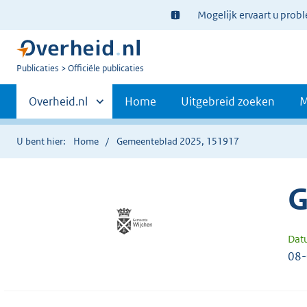
Ter
Mogelijk ervaart u prob
informatie:
U
Publicaties
Officiële publicaties
bent
Primaire
nu
Andere
Overheid.nl
Home
Uitgebreid zoeken
M
hier:
sites
navigatie
binnen
U bent hier:
Home
Gemeenteblad 2025, 151917
G
Dat
08-