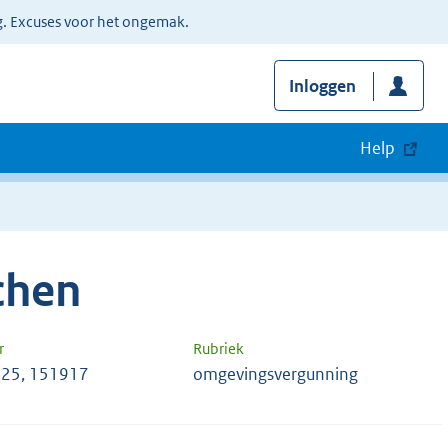
g. Excuses voor het ongemak.
Inloggen
Help
chen
r
Rubriek
25, 151917
omgevingsvergunning