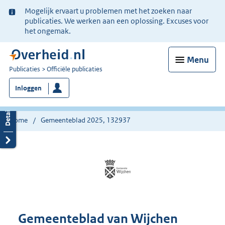
Ter
Mogelijk ervaart u problemen met het zoeken naar
informatie:
publicaties. We werken aan een oplossing. Excuses voor
het ongemak.
Menu
U
Publicaties
Officiële publicaties
bent
Inloggen
nu
hier:
Home
Gemeenteblad 2025, 132937
Gemeenteblad van Wijchen