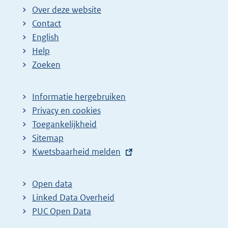
Over deze website
Contact
English
Help
Zoeken
Informatie hergebruiken
Privacy en cookies
Toegankelijkheid
Sitemap
E
Kwetsbaarheid melden
x
t
Open data
e
Linked Data Overheid
r
PUC Open Data
n