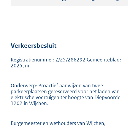
s
t
a
n
d
s
g
r
Verkeersbesluit
o
o
Registratienummer: Z/25/286292 Gemeenteblad:
t
2025, nr.
t
e
:
Onderwerp: Proactief aanwijzen van twee
9
parkeerplaatsen gereserveerd voor het laden van
0
elektrische voertuigen ter hoogte van Diepvoorde
8
1202 in Wijchen.
K
b
Burgemeester en wethouders van Wijchen,