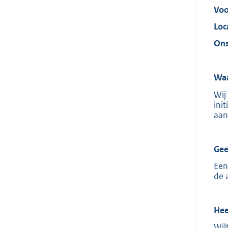
Voo
Loc
Ons
Waa
Wij
ini
aan
Gee
Een
de 
Hee
Wil