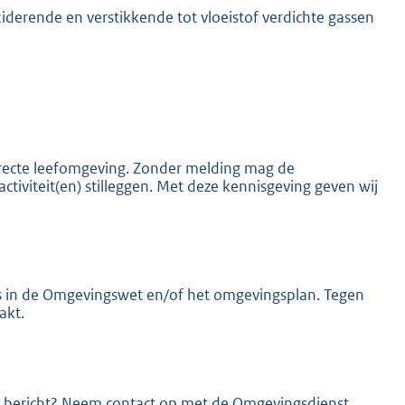
iderende en verstikkende tot vloeistof verdichte gassen
K
 directe leefomgeving. Zonder melding mag de
activiteit(en) stilleggen. Met deze kennisgeving geven wij
els in de Omgevingswet en/of het omgevingsplan. Tegen
akt.
dit bericht? Neem contact op met de Omgevingsdienst