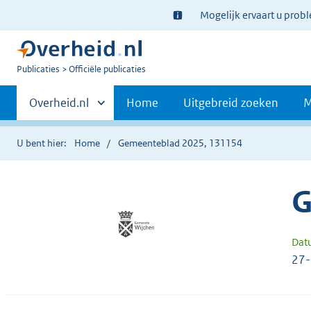
Ter
Mogelijk ervaart u prob
informatie:
U
Publicaties
Officiële publicaties
bent
Primaire
nu
Andere
Overheid.nl
Home
Uitgebreid zoeken
M
hier:
sites
navigatie
binnen
U bent hier:
Home
Gemeenteblad 2025, 131154
G
Dat
27-