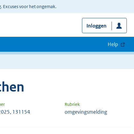
g. Excuses voor het ongemak.
Inloggen
Help
chen
mer
Rubriek
2025, 131154
omgevingsmelding