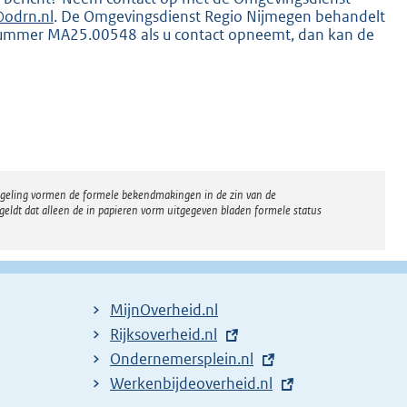
odrn.nl
. De Omgevingsdienst Regio Nijmegen behandelt
nummer MA25.00548 als u contact opneemt, dan kan de
regeling vormen de formele bekendmakingen in de zin van de
eldt dat alleen de in papieren vorm uitgegeven bladen formele status
MijnOverheid.nl
E
Rijksoverheid.nl
x
E
Ondernemersplein.nl
t
x
E
Werkenbijdeoverheid.nl