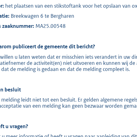
:
r:
het plaatsen van een stikstoftank voor het opslaan van ox
8
atie:
Breekwagen 6 te Bergharen
2
0
 zaaknummer:
MA25.00548
b
rom publiceert de gemeente dit bericht?
 willen u laten weten dat er misschien iets verandert in uw
tiatiefnemer de activiteit(en) niet uitvoeren en kunnen wij de 
 dat de melding is gedaan en dat de melding compleet is.
n besluit
 melding leidt niet tot een besluit. Er gelden algemene reg
acceptatie van een melding kan geen bezwaar worden gema
ft u vragen?
t u meer informatie of heeft u vragen naar aanleiding van 