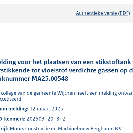
Authentieke versie (PDF)
b
e
s
t
a
n
d
lding voor het plaatsen van een stikstoftank
s
rstikkende tot vloeistof verdichte gassen op 
g
aknummer MA25.00548
r
 college van de gemeente Wijchen heeft een melding ontva
o
ccepteerd.
o
um melding:
12 maart 2025
t
t
O-kenmerk:
2025031201812
e
rijf:
Moors Constructie en Machinebouw Bergharen B.V.