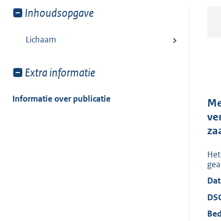
Toon
Inhoudsopgave
meer
van:
Lichaam
Toon
Extra informatie
meer
van:
Informatie over publicatie
Me
ve
za
Het
gea
Dat
DS
Bed