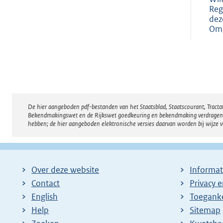
Reg
dez
Omg
De hier aangeboden pdf-bestanden van het Staatsblad, Staatscourant, Tract
Disclaimer
Bekendmakingswet en de Rijkswet goedkeuring en bekendmaking verdragen voor
hebben; de hier aangeboden elektronische versies daarvan worden bij wijze 
Over deze website
Informat
Contact
Privacy 
English
Toeganke
Help
Sitemap