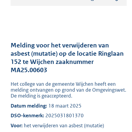
s
t
a
n
d
s
g
r
Melding voor het verwijderen van
o
asbest (mutatie) op de locatie Ringlaan
o
152 te Wijchen zaaknummer
t
t
MA25.00603
e
:
Het college van de gemeente Wijchen heeft een
8
melding ontvangen op grond van de Omgevingswet.
1
De melding is geaccepteerd.
9
Datum melding:
18 maart 2025
K
b
DSO-kenmerk:
2025031801370
Voor:
het verwijderen van asbest (mutatie)