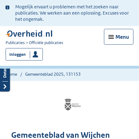
Ter
Mogelijk ervaart u problemen met het zoeken naar
informatie:
publicaties. We werken aan een oplossing. Excuses voor
het ongemak.
Menu
U
Publicaties
Officiële publicaties
bent
Inloggen
nu
hier:
Home
Gemeenteblad 2025, 131153
Gemeenteblad van Wijchen