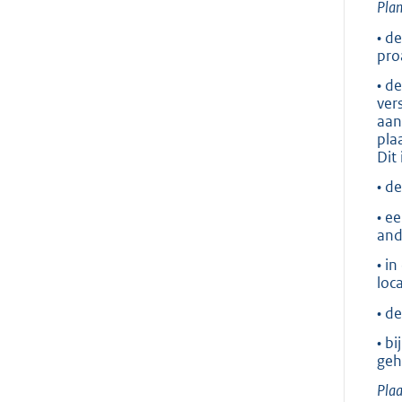
Plan
• d
pro
• d
ver
aan
pla
Dit
• d
• e
and
• i
loc
• d
• b
geh
Plaa