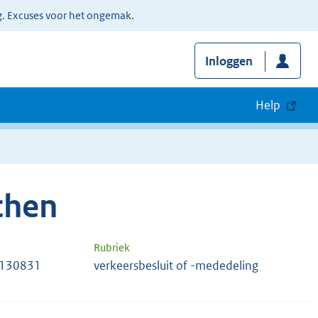
g. Excuses voor het ongemak.
Inloggen
Help
chen
Rubriek
 130831
verkeersbesluit of -mededeling