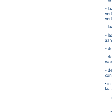
- e
- l
ver
ver
- l
- l
aan
- d
- d
wor
- d
con
• i
laad
•
•