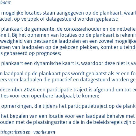
kaart
e mogelijke locaties staan aangegeven op de plankaart, waar
actief, op verzoek of datagestuurd worden geplaatst;
e plankaart de gemeente, de concessiehouder en de netbehee
snelt. Bij het opnemen van locaties op de plankaart is rek
wezigheid van bestaande laadpalen en een zoveel mogelijke
atsen van laadpalen op de gekozen plekken, komt er uiteind
 is gebaseerd op prognoses;
e plankaart een dynamische kaart is, waardoor deze niet is va
en laadpaal op de plankaart pas wordt geplaatst als er een f
ers voor laadpalen die proactief en datagestuurd worden ge
n december 2024 een participatie traject is afgerond om tot
aties voor een openbare laadpaal, te komen;
e opmerkingen, die tijdens het participatietraject op de plan
ij het bepalen van een locatie voor een laadpaal behalve met
ouden met de plaatsingscriteria die in de beleidsregels zij
tsingscriteria en -voorkeuren