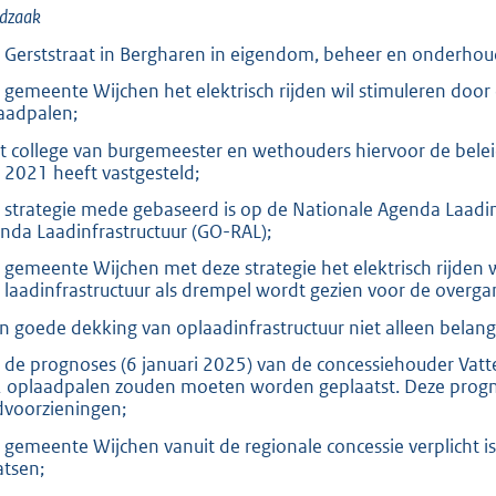
dzaak
e Gerststraat in Bergharen in eigendom, beheer en onderhou
e gemeente Wijchen het elektrisch rijden wil stimuleren doo
aadpalen;
et college van burgemeester en wethouders hiervoor de belei
 2021 heeft vastgesteld;
e strategie mede gebaseerd is op de Nationale Agenda Laadinf
nda Laadinfrastructuur (GO-RAL);
e gemeente Wijchen met deze strategie het elektrisch rijden 
 laadinfrastructuur als drempel wordt gezien voor de overgan
en goede dekking van oplaadinfrastructuur niet alleen belan
it de prognoses (6 januari 2025) van de concessiehouder Vat
 oplaadpalen zouden moeten worden geplaatst. Deze prognose
dvoorzieningen;
e gemeente Wijchen vanuit de regionale concessie verplicht i
atsen;