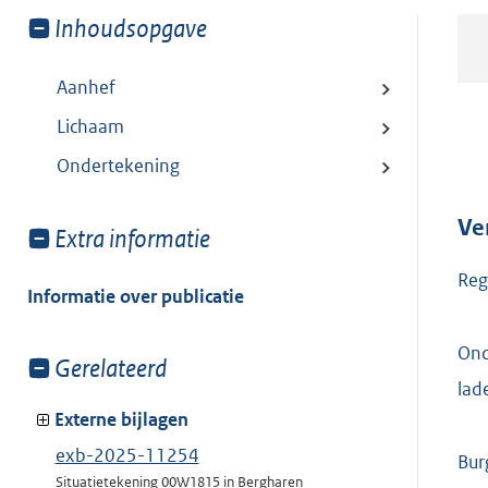
Toon
Inhoudsopgave
meer
van:
Aanhef
Lichaam
Ondertekening
Ve
Toon
Extra informatie
meer
Reg
van:
Informatie over publicatie
Ond
Toon
Gerelateerd
lad
meer
van:
Externe bijlagen
exb-2025-11254
Bur
Situatietekening 00W1815 in Bergharen