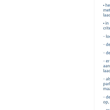
• h
met
laa
• i
crit
- l
- d
- d
- e
aan
laa
- a
par
maa
- d
op,