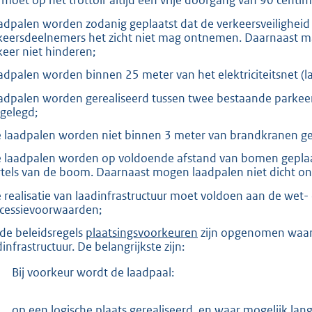
r moet op het trottoir altijd een vrije doorgang van 90 centim
aadpalen worden zodanig geplaatst dat de verkeersveiligheid
keersdeelnemers het zicht niet mag ontnemen. Daarnaast ma
keer niet hinderen;
aadpalen worden binnen 25 meter van het elektriciteitsnet (l
aadpalen worden gerealiseerd tussen twee bestaande parkee
gelegd;
e laadpalen worden niet binnen 3 meter van brandkranen ge
e laadpalen worden op voldoende afstand van bomen geplaats
tels van de boom. Daarnaast mogen laadpalen niet dicht o
e realisatie van laadinfrastructuur moet voldoen aan de wet-
cessievoorwaarden;
n de beleidsregels
plaatsingsvoorkeuren
zijn opgenomen waar 
infrastructuur. De belangrijkste zijn:
Bij voorkeur wordt de laadpaal:
op een logische plaats gerealiseerd, en waar mogelijk lang