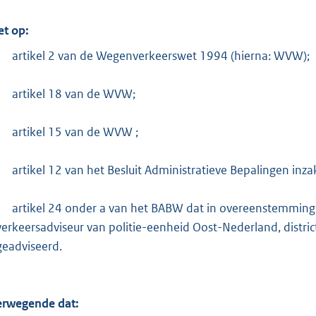
:
9
et op:
0
artikel 2 van de Wegenverkeerswet 1994 (hierna: WVW);
8
K
artikel 18 van de WVW;
b
artikel 15 van de WVW ;
artikel 12 van het Besluit Administratieve Bepalingen inz
artikel 24 onder a van het BABW dat in overeenstemming m
verkeersadviseur van politie-eenheid Oost-Nederland, district
geadviseerd.
rwegende dat: