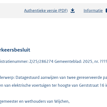
Authentieke versie (PDF)
b
Informatie
e
s
t
a
n
d
rkeersbesluit
s
istratienummer: Z/25/286274 Gemeenteblad: 2025, nr. ???
g
r
o
erwerp: Datagestuurd aanwijzen van twee gereserveerde pa
o
en van elektrische voertuigen ter hoogte van Gerststraat 16 
t
t
e
gemeester en wethouders van Wijchen,