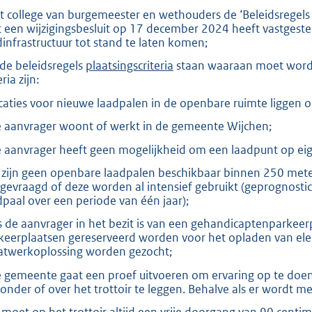
et college van burgemeester en wethouders de ‘Beleidsregels
 een wijzigingsbesluit op 17 december 2024 heeft vastgestel
dinfrastructuur tot stand te laten komen;
n de beleidsregels
plaatsingscriteria
staan waaraan moet worden 
eria zijn:
ocaties voor nieuwe laadpalen in de openbare ruimte ligge
e aanvrager woont of werkt in de gemeente Wijchen;
e aanvrager heeft geen mogelijkheid om een laadpunt op eige
r zijn geen openbare laadpalen beschikbaar binnen 250 met
gevraagd of deze worden al intensief gebruikt (geprognostic
dpaal over een periode van één jaar);
ls de aanvrager in het bezit is van een gehandicaptenparkee
keerplaatsen gereserveerd worden voor het opladen van elektri
twerkoplossing worden gezocht;
e gemeente gaat een proef uitvoeren om ervaring op te doen
 onder of over het trottoir te leggen. Behalve als er wordt