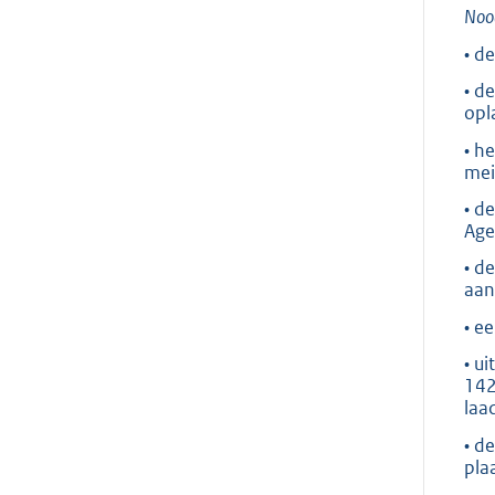
Noo
• d
• d
opl
• h
mei
• d
Age
• d
aan
• e
• u
142
laa
• d
pla