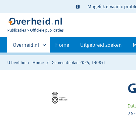
Ter
Mogelijk ervaart u prob
informatie:
U
Publicaties
Officiële publicaties
bent
Primaire
nu
Andere
Overheid.nl
Home
Uitgebreid zoeken
M
hier:
sites
navigatie
binnen
U bent hier:
Home
Gemeenteblad 2025, 130831
G
Dat
26-