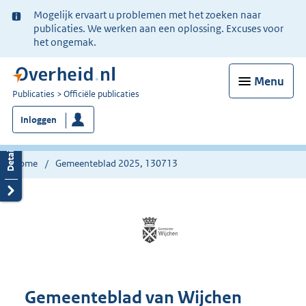
Ter
Mogelijk ervaart u problemen met het zoeken naar
informatie:
publicaties. We werken aan een oplossing. Excuses voor
het ongemak.
Menu
U
Publicaties
Officiële publicaties
bent
Inloggen
nu
hier:
Home
Gemeenteblad 2025, 130713
Gemeenteblad van Wijchen