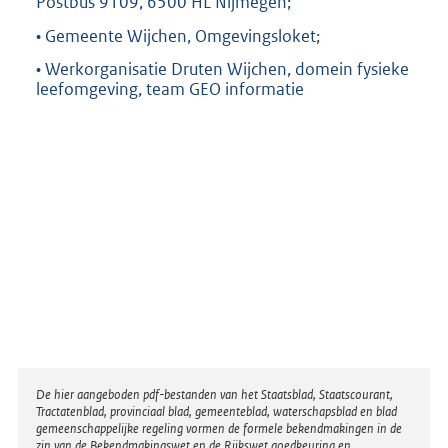
Postbus 9109, 6500 HL Nijmegen;
• Gemeente Wijchen, Omgevingsloket;
• Werkorganisatie Druten Wijchen, domein fysieke
leefomgeving, team GEO informatie
Disclaimer
De hier aangeboden pdf-bestanden van het Staatsblad, Staatscourant,
Tractatenblad, provinciaal blad, gemeenteblad, waterschapsblad en blad
gemeenschappelijke regeling vormen de formele bekendmakingen in de
zin van de Bekendmakingswet en de Rijkswet goedkeuring en