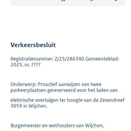
s
t
a
n
d
s
g
r
Verkeersbesluit
o
o
Registratienummer: Z/25/286340 Gemeenteblad:
t
2025, nr. ????
t
e
:
Onderwerp: Proactief aanwijzen van twee
9
parkeerplaatsen gereserveerd voor het laden van
0
9
elektrische voertuigen ter hoogte van de Zevendreef
K
3059 in Wijchen.
b
Burgemeester en wethouders van Wijchen,