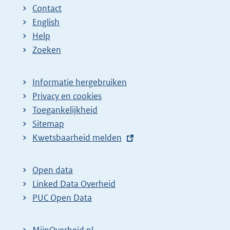
Contact
English
Help
Zoeken
Informatie hergebruiken
Privacy en cookies
Toegankelijkheid
Sitemap
E
Kwetsbaarheid melden
x
t
Open data
e
Linked Data Overheid
r
PUC Open Data
n
e