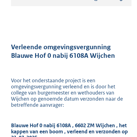
s
t
a
n
d
s
g
r
Verleende omgevingsvergunning
o
Blauwe Hof 0 nabij 6108A Wijchen
o
t
t
e
Voor het onderstaande project is een
:
omgevingsvergunning verleend en is door het
8
college van burgemeester en wethouders van
9
Wijchen op genoemde datum verzonden naar de
6
betreffende aanvrager:
K
b
Blauwe Hof 0 nabij 6108A
,
6602 ZM Wijchen
,
het
kappen van een boom
, verleend en verzonden op