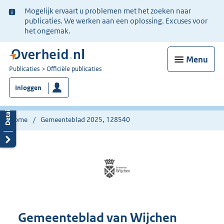
Ter
Mogelijk ervaart u problemen met het zoeken naar
informatie:
publicaties. We werken aan een oplossing. Excuses voor
het ongemak.
Menu
U
Publicaties
Officiële publicaties
bent
Inloggen
nu
hier:
Home
Gemeenteblad 2025, 128540
Gemeenteblad van Wijchen