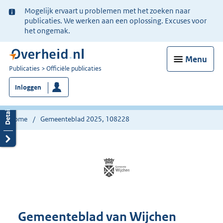
Ter
Mogelijk ervaart u problemen met het zoeken naar
informatie:
publicaties. We werken aan een oplossing. Excuses voor
het ongemak.
Menu
U
Publicaties
Officiële publicaties
bent
Inloggen
nu
hier:
Home
Gemeenteblad 2025, 108228
Gemeenteblad van Wijchen