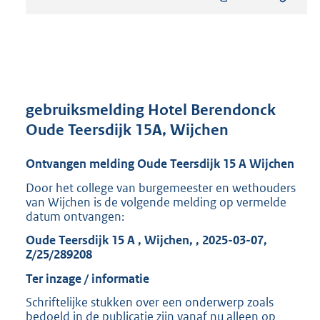
s
t
a
n
d
s
g
r
gebruiksmelding Hotel Berendonck
o
Oude Teersdijk 15A, Wijchen
o
t
Ontvangen melding Oude Teersdijk 15 A Wijchen
t
e
Door het college van burgemeester en wethouders
:
van Wijchen is de volgende melding op vermelde
8
datum ontvangen:
1
Oude Teersdijk 15 A , Wijchen, , 2025-03-07,
5
Z/25/289208
K
b
Ter inzage / informatie
Schriftelijke stukken over een onderwerp zoals
bedoeld in de publicatie zijn vanaf nu alleen op