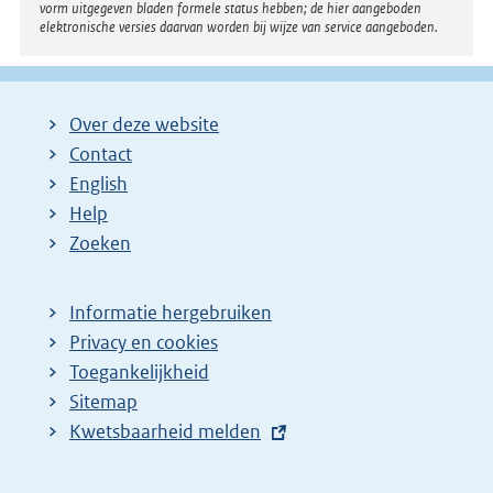
vorm uitgegeven bladen formele status hebben; de hier aangeboden
elektronische versies daarvan worden bij wijze van service aangeboden.
Over deze website
Contact
English
Help
Zoeken
Informatie hergebruiken
Privacy en cookies
Toegankelijkheid
Sitemap
E
Kwetsbaarheid melden
x
t