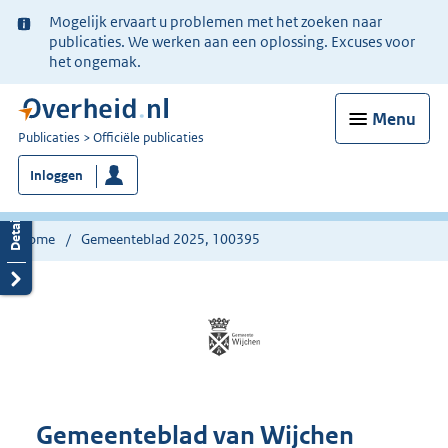
Ter
Mogelijk ervaart u problemen met het zoeken naar
informatie:
publicaties. We werken aan een oplossing. Excuses voor
het ongemak.
Menu
U
Publicaties
Officiële publicaties
bent
Inloggen
nu
hier:
Home
Gemeenteblad 2025, 100395
Gemeenteblad van Wijchen