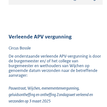
s
t
a
n
d
s
g
r
Verleende APV vergunning
o
o
Circus Bossle
t
t
De onderstaande verleende APV-vergunning is door
de burgemeester en/ of het college van
e
burgemeester en wethouders van Wijchen op
:
genoemde datum verzonden naar de betreffende
8
aanvrager:
5
9
K
Pauwstraat, Wijchen, evenementenvergunning,
b
geluidsontheffing en ontheffing Zondagswet verleend en
verzonden op 3 maart 2025