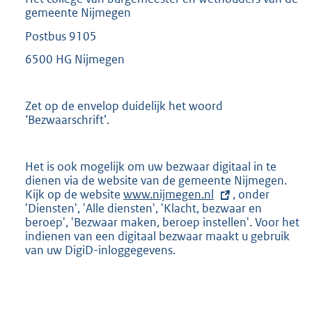
gemeente Nijmegen
Postbus 9105
6500 HG Nijmegen
Zet op de envelop duidelijk het woord
‘Bezwaarschrift’.
Het is ook mogelijk om uw bezwaar digitaal in te
dienen via de website van de gemeente Nijmegen.
Kijk op de website
E
www.nijmegen.nl
, onder
'Diensten', 'Alle diensten', 'Klacht, bezwaar en
x
beroep', 'Bezwaar maken, beroep instellen'. Voor het
t
indienen van een digitaal bezwaar maakt u gebruik
e
van uw DigiD-inloggegevens.
r
n
e
l
i