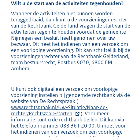
n
Wilt u de start van de activiteiten tegenhouden?
k
Wanneer de activiteiten niet kunnen worden
:
teruggedraaid, dan kunt u de voorzieningenrechter
van de Rechtbank Gelderland vragen de start van de
activiteiten tegen te houden voordat de gemeente
Nijmegen een besluit heeft genomen over uw
bezwaar. Dit heet het indienen van een verzoek om
een voorlopige voorziening. Dit kan schriftelijk bij de
voorzieningenrechter van de Rechtbank Gelderland,
team bestuursrecht, Postbus 9030, 6800 EM
Arnhem.
U kunt ook digitaal een verzoek om voorlopige
voorziening instellen bij genoemde rechtbank via de
website van De Rechtspraak (
E
www.rechtspraak.nl/Uw-Situatie/Naar-de-
x
rechter/Rechtszaak-starten
t
). Voor meer
informatie kunt u de rechtbank bellen. Dit kan via
e
het telefoonnummer 088 361 20 00. U moet voor
r
het indienen van een verzoek om een voorlopige
n