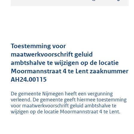
s
t
a
n
d
s
g
r
Toestemming voor
o
maatwerkvoorschrift geluid
o
ambtshalve te wijzigen op de locatie
t
t
Moormannstraat 4 te Lent zaaknummer
e
AH24.00115
:
8
De gemeente Nijmegen heeft een vergunning
0
verleend. De gemeente geeft hiermee toestemming
8
voor maatwerkvoorschrift geluid ambtshalve te
K
wijzigen op de locatie Moormannstraat 4 te Lent.
b