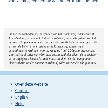
voorziening een bedrag aan de rechtbank betalen.
e
l
i
n
k
:
Disclaimer
De hier aangeboden pdf-bestanden van het Staatsblad, Staatscourant,
Tractatenblad, provinciaal blad, gemeenteblad, waterschapsblad en blad
gemeenschappelijke regeling vormen de formele bekendmakingen in de
zin van de Bekendmakingswet en de Rijkswet goedkeuring en
bekendmaking verdragen voor zover ze na 1 juli 2009 zijn uitgegeven.
Voor pdf-publicaties van vóór deze datum geldt dat alleen de in papieren
vorm uitgegeven bladen formele status hebben; de hier aangeboden
elektronische versies daarvan worden bij wijze van service aangeboden.
Over deze website
Contact
English
Help