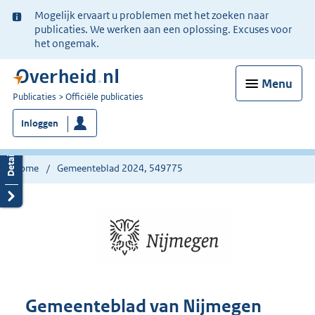
Ter
Mogelijk ervaart u problemen met het zoeken naar
informatie:
publicaties. We werken aan een oplossing. Excuses voor
het ongemak.
Menu
U
Publicaties
Officiële publicaties
bent
Inloggen
nu
hier:
Home
Gemeenteblad 2024, 549775
Gemeenteblad van Nijmegen