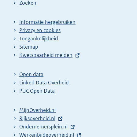
Zoeken
Informatie hergebruiken
Privacy en cookies
Toegankelijkheid
Sitemap
E
Kwetsbaarheid melden
x
t
Open data
e
Linked Data Overheid
r
PUC Open Data
n
e
MijnOverheid.nl
l
E
Rijksoverheid.nl
i
x
E
Ondernemersplein.nl
n
t
x
E
Werkenbijdeoverheid.nl