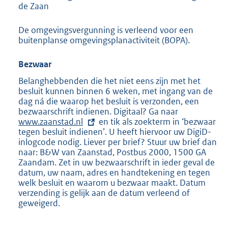
de Zaan
De omgevingsvergunning is verleend voor een
buitenplanse omgevingsplanactiviteit (BOPA).
Bezwaar
Belanghebbenden die het niet eens zijn met het
besluit kunnen binnen 6 weken, met ingang van de
dag ná die waarop het besluit is verzonden, een
bezwaarschrift indienen. Digitaal? Ga naar
E
www.zaanstad.nl
en tik als zoekterm in ‘bezwaar
x
tegen besluit indienen’. U heeft hiervoor uw DigiD-
t
inlogcode nodig. Liever per brief? Stuur uw brief dan
e
naar: B&W van Zaanstad, Postbus 2000, 1500 GA
r
Zaandam. Zet in uw bezwaarschrift in ieder geval de
n
datum, uw naam, adres en handtekening en tegen
e
welk besluit en waarom u bezwaar maakt. Datum
l
verzending is gelijk aan de datum verleend of
i
geweigerd.
n
k
: