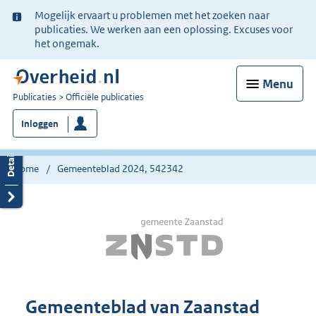
Ter
Mogelijk ervaart u problemen met het zoeken naar
informatie:
publicaties. We werken aan een oplossing. Excuses voor
het ongemak.
Menu
U
Publicaties
Officiële publicaties
bent
Inloggen
nu
hier:
Home
Gemeenteblad 2024, 542342
Gemeenteblad van Zaanstad