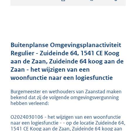
s
t
a
n
d
s
g
r
Buitenplanse Omgevingsplanactiviteit
o
Regulier - Zuideinde 64, 1541 CE Koog
o
aan de Zaan, Zuideinde 64 koog aan de
t
t
Zaan - het wijzigen van een
e
woonfunctie naar een logiesfunctie
:
1
Burgemeester en wethouders van Zaanstad maken
9
bekend dat zij de volgende omgevingsvergunning
1
hebben verleend:
K
b
O2024030106 - het wijzigen van een woonfunctie
naar een logiesfunctie - - op de locatie Zuideinde 64,
1541 CE Koog aan de Zaan, Zuideinde 64 koog aan