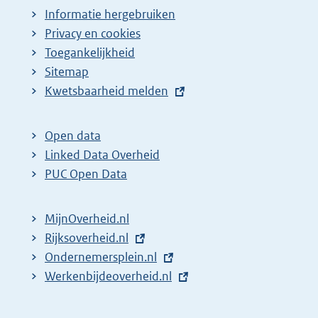
Informatie hergebruiken
Privacy en cookies
Toegankelijkheid
Sitemap
E
Kwetsbaarheid melden
x
t
Open data
e
Linked Data Overheid
r
PUC Open Data
n
e
MijnOverheid.nl
l
E
Rijksoverheid.nl
i
x
E
Ondernemersplein.nl
n
t
x
E
Werkenbijdeoverheid.nl
k
e
t
x
:
r
e
t