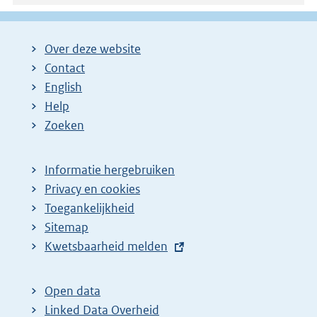
Over deze website
Contact
English
Help
Zoeken
Informatie hergebruiken
Privacy en cookies
Toegankelijkheid
Sitemap
E
Kwetsbaarheid melden
x
t
Open data
e
Linked Data Overheid