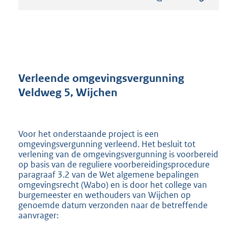
s
t
a
n
d
s
g
r
Verleende omgevingsvergunning
o
Veldweg 5, Wijchen
o
t
t
e
Voor het onderstaande project is een
:
omgevingsvergunning verleend. Het besluit tot
8
verlening van de omgevingsvergunning is voorbereid
9
op basis van de reguliere voorbereidingsprocedure
6
paragraaf 3.2 van de Wet algemene bepalingen
K
omgevingsrecht (Wabo) en is door het college van
b
burgemeester en wethouders van Wijchen op
genoemde datum verzonden naar de betreffende
aanvrager: