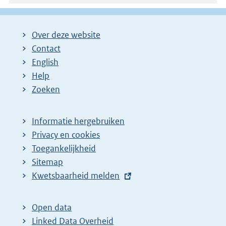
Over deze website
Contact
English
Help
Zoeken
Informatie hergebruiken
Privacy en cookies
Toegankelijkheid
Sitemap
E
Kwetsbaarheid melden
x
t
Open data
e
Linked Data Overheid