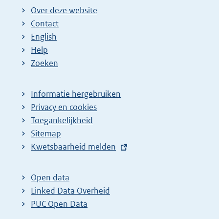
Over deze website
Contact
English
Help
Zoeken
Informatie hergebruiken
Privacy en cookies
Toegankelijkheid
Sitemap
E
Kwetsbaarheid melden
x
t
Open data
e
Linked Data Overheid
r
PUC Open Data
n