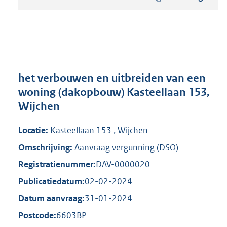
s
t
a
n
d
s
g
r
het verbouwen en uitbreiden van een
o
woning (dakopbouw) Kasteellaan 153,
o
Wijchen
t
t
e
Locatie:
Kasteellaan 153 , Wijchen
:
Omschrijving:
Aanvraag vergunning (DSO)
8
1
Registratienummer:
DAV-0000020
5
Publicatiedatum:
02-02-2024
K
b
Datum aanvraag:
31-01-2024
Postcode:
6603BP