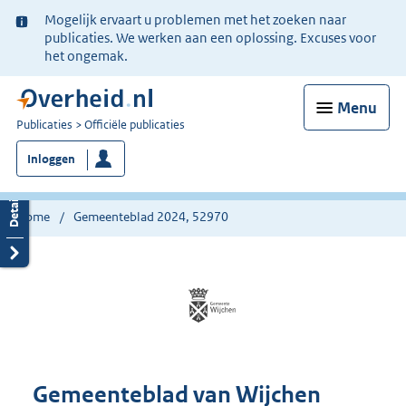
Ter
Mogelijk ervaart u problemen met het zoeken naar
informatie:
publicaties. We werken aan een oplossing. Excuses voor
het ongemak.
Menu
U
Publicaties
Officiële publicaties
bent
Inloggen
nu
hier:
Home
Gemeenteblad 2024, 52970
Gemeenteblad van Wijchen