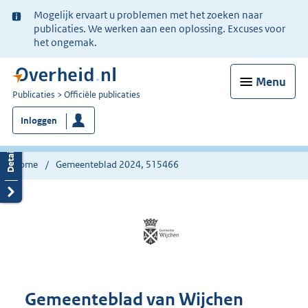
Ter
Mogelijk ervaart u problemen met het zoeken naar
informatie:
publicaties. We werken aan een oplossing. Excuses voor
het ongemak.
Menu
U
Publicaties
Officiële publicaties
bent
Inloggen
nu
hier:
Home
Gemeenteblad 2024, 515466
Gemeenteblad van Wijchen