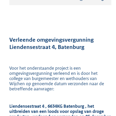
s
t
a
n
d
s
g
r
Verleende omgevingsvergunning
o
Liendensestraat 4, Batenburg
o
t
t
e
Voor het onderstaande project is een
:
omgevingsvergunning verleend en is door het
8
college van burgemeester en wethouders van
9
Wijchen op genoemde datum verzonden naar de
6
betreffende aanvrager:
K
b
Liendensestraat 4
,
6634KG Batenburg
,
het
uitbreiden van een loods voor opslag van droge