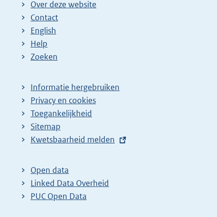
Over deze website
Contact
English
Help
Zoeken
Informatie hergebruiken
Privacy en cookies
Toegankelijkheid
Sitemap
E
Kwetsbaarheid melden
x
t
Open data
e
Linked Data Overheid
r
PUC Open Data
n