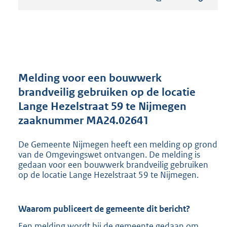
s
t
a
n
d
s
g
r
Melding voor een bouwwerk
o
brandveilig gebruiken op de locatie
o
Lange Hezelstraat 59 te Nijmegen
t
t
zaaknummer MA24.02641
e
:
De Gemeente Nijmegen heeft een melding op grond
8
van de Omgevingswet ontvangen. De melding is
0
gedaan voor een bouwwerk brandveilig gebruiken
2
op de locatie Lange Hezelstraat 59 te Nijmegen.
K
b
Waarom publiceert de gemeente dit bericht?
Een melding wordt bij de gemeente gedaan om