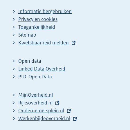
Informatie hergebruiken
Privacy en cookies
Toegankelijkheid
Sitemap
E
Kwetsbaarheid melden
x
t
Open data
e
Linked Data Overheid
r
PUC Open Data
n
e
MijnOverheid.nl
l
E
Rijksoverheid.nl
i
x
E
Ondernemersplein.nl
n
t
x
E
Werkenbijdeoverheid.nl
k
e
t
x
: