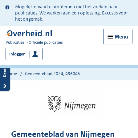
Ter
Mogelijk ervaart u problemen met het zoeken naar
informatie:
publicaties. We werken aan een oplossing. Excuses voor
het ongemak.
Menu
U
Publicaties
Officiële publicaties
bent
Inloggen
nu
hier:
Home
Gemeenteblad 2024, 496045
Gemeenteblad van Nijmegen