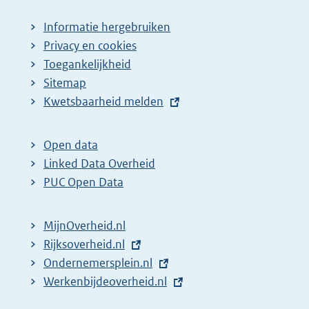
Informatie hergebruiken
Privacy en cookies
Toegankelijkheid
Sitemap
E
Kwetsbaarheid melden
x
t
Open data
e
Linked Data Overheid
r
PUC Open Data
n
e
MijnOverheid.nl
l
E
Rijksoverheid.nl
i
x
E
Ondernemersplein.nl
n
t
x
E
Werkenbijdeoverheid.nl
k
e
t
x
: