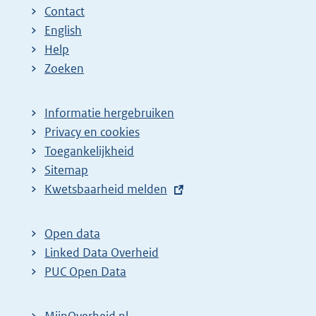
Contact
English
Help
Zoeken
Informatie hergebruiken
Privacy en cookies
Toegankelijkheid
Sitemap
E
Kwetsbaarheid melden
x
t
Open data
e
Linked Data Overheid
r
PUC Open Data
n
e