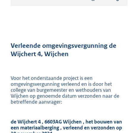
s
t
a
n
d
s
g
r
Verleende omgevingsvergunning de
o
Wijchert 4, Wijchen
o
t
t
e
Voor het onderstaande project is een
:
omgevingsvergunning verleend en is door het
8
college van burgemeester en wethouders van
9
Wijchen op genoemde datum verzonden naar de
6
betreffende aanvrager:
K
b
de Wijchert 4
,
6603AG Wijchen
,
het bouwen van
een materiaalberging
, verleend en verzonden op