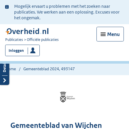
Ter
Mogelijk ervaart u problemen met het zoeken naar
informatie:
publicaties. We werken aan een oplossing. Excuses voor
het ongemak.
Menu
U
Publicaties
Officiële publicaties
bent
Inloggen
nu
hier:
Home
Gemeenteblad 2024, 493147
Gemeenteblad van Wijchen