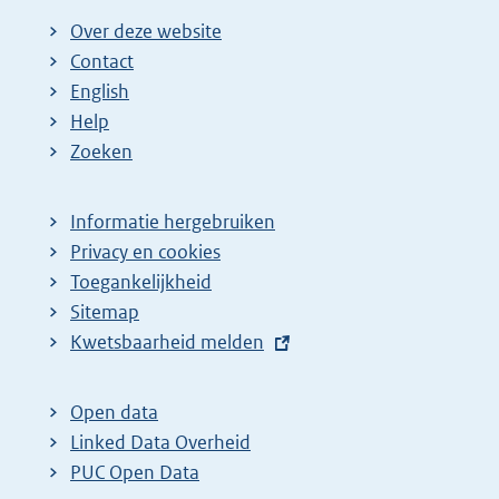
Over deze website
Contact
English
Help
Zoeken
Informatie hergebruiken
Privacy en cookies
Toegankelijkheid
Sitemap
E
Kwetsbaarheid melden
x
t
Open data
e
Linked Data Overheid
r
PUC Open Data
n