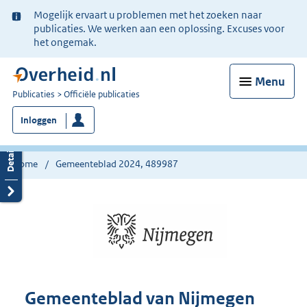
Ter
Mogelijk ervaart u problemen met het zoeken naar
informatie:
publicaties. We werken aan een oplossing. Excuses voor
het ongemak.
Menu
U
Publicaties
Officiële publicaties
bent
Inloggen
nu
hier:
Home
Gemeenteblad 2024, 489987
Gemeenteblad van Nijmegen