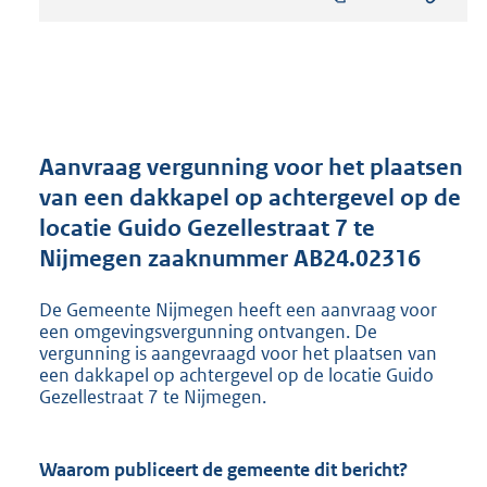
s
t
a
n
d
s
g
r
Aanvraag vergunning voor het plaatsen
o
van een dakkapel op achtergevel op de
o
locatie Guido Gezellestraat 7 te
t
t
Nijmegen zaaknummer AB24.02316
e
:
De Gemeente Nijmegen heeft een aanvraag voor
8
een omgevingsvergunning ontvangen. De
0
vergunning is aangevraagd voor het plaatsen van
3
een dakkapel op achtergevel op de locatie Guido
K
Gezellestraat 7 te Nijmegen.
b
Waarom publiceert de gemeente dit bericht?