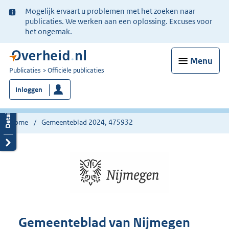
Ter
Mogelijk ervaart u problemen met het zoeken naar
informatie:
publicaties. We werken aan een oplossing. Excuses voor
het ongemak.
Menu
U
Publicaties
Officiële publicaties
bent
Inloggen
nu
hier:
Home
Gemeenteblad 2024, 475932
Gemeenteblad van Nijmegen