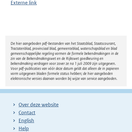
Externe link
Disclaimer
De hier aangeboden pdf-bestanden van het Staatsblad, Staatscourant,
Tractatenblad, provinciaal blad, gemeenteblad, waterschapsblad en blad
gemeenschappelijke regeling vormen de formele bekendmakingen in de
zin van de Bekendmakingswet en de Rijkswet goedkeuring en
bekendmaking verdragen voor zover ze na 1 juli 2009 zijn uitgegeven.
Voor pdf-publicaties van vóór deze datum geldt dat alleen de in papieren
vorm uitgegeven bladen formele status hebben; de hier aangeboden
elektronische versies daarvan worden bij wijze van service aangeboden.
Over deze website
Contact
English
Help