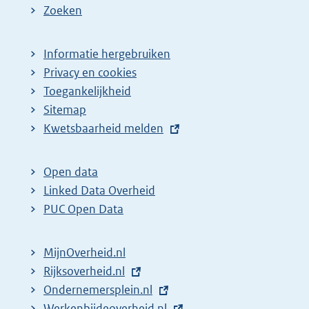
Zoeken
Informatie hergebruiken
Privacy en cookies
Toegankelijkheid
Sitemap
E
Kwetsbaarheid melden
x
t
Open data
e
Linked Data Overheid
r
PUC Open Data
n
e
MijnOverheid.nl
l
E
Rijksoverheid.nl
i
x
E
Ondernemersplein.nl
n
t
x
E
Werkenbijdeoverheid.nl