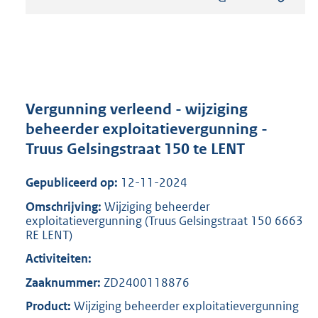
s
t
a
n
d
s
g
r
Vergunning verleend - wijziging
o
beheerder exploitatievergunning -
o
Truus Gelsingstraat 150 te LENT
t
t
e
Gepubliceerd op:
12-11-2024
:
Omschrijving:
Wijziging beheerder
8
exploitatievergunning (Truus Gelsingstraat 150 6663
0
RE LENT)
3
K
Activiteiten:
b
Zaaknummer:
ZD2400118876
Product:
Wijziging beheerder exploitatievergunning