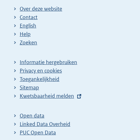
Over deze website
Contact
English
Help
Zoeken
Informatie hergebruiken
Privacy en cookies
Toegankelijkheid
Sitemap
E
Kwetsbaarheid melden
x
t
Open data
e
Linked Data Overheid
r
PUC Open Data
n