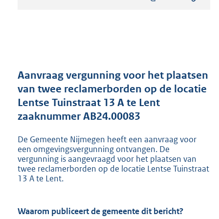
s
t
a
n
d
s
g
r
Aanvraag vergunning voor het plaatsen
o
van twee reclamerborden op de locatie
o
Lentse Tuinstraat 13 A te Lent
t
t
zaaknummer AB24.00083
e
:
De Gemeente Nijmegen heeft een aanvraag voor
8
een omgevingsvergunning ontvangen. De
0
vergunning is aangevraagd voor het plaatsen van
3
twee reclamerborden op de locatie Lentse Tuinstraat
K
13 A te Lent.
b
Waarom publiceert de gemeente dit bericht?