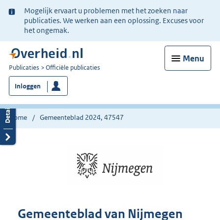
Ter
Mogelijk ervaart u problemen met het zoeken naar
informatie:
publicaties. We werken aan een oplossing. Excuses voor
het ongemak.
Menu
U
Publicaties
Officiële publicaties
bent
Inloggen
nu
hier:
Home
Gemeenteblad 2024, 47547
Gemeenteblad van Nijmegen