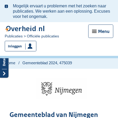
Ter
Mogelijk ervaart u problemen met het zoeken naar
informatie:
publicaties. We werken aan een oplossing. Excuses
voor het ongemak.
Menu
U
Publicaties
Officiële publicaties
bent
Inloggen
nu
hier:
Home
Gemeenteblad 2024, 475039
Gemeenteblad van Nijmegen