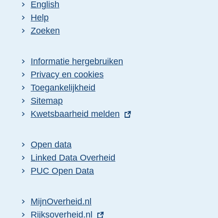
English
Help
Zoeken
Informatie hergebruiken
Privacy en cookies
Toegankelijkheid
Sitemap
E
Kwetsbaarheid melden
x
t
Open data
e
Linked Data Overheid
r
PUC Open Data
n
e
MijnOverheid.nl
l
E
Rijksoverheid.nl