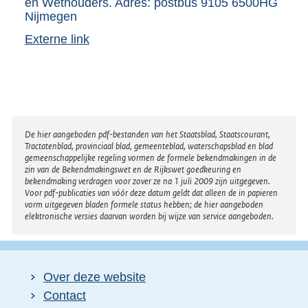
en Wethouders. Adres: postbus 9105 6500HG
Nijmegen
Externe link
Disclaimer
De hier aangeboden pdf-bestanden van het Staatsblad, Staatscourant,
Tractatenblad, provinciaal blad, gemeenteblad, waterschapsblad en blad
gemeenschappelijke regeling vormen de formele bekendmakingen in de
zin van de Bekendmakingswet en de Rijkswet goedkeuring en
bekendmaking verdragen voor zover ze na 1 juli 2009 zijn uitgegeven.
Voor pdf-publicaties van vóór deze datum geldt dat alleen de in papieren
vorm uitgegeven bladen formele status hebben; de hier aangeboden
elektronische versies daarvan worden bij wijze van service aangeboden.
Over deze website
Contact