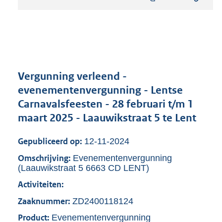
t
a
n
d
s
g
r
Vergunning verleend -
o
evenementenvergunning - Lentse
o
Carnavalsfeesten - 28 februari t/m 1
t
t
maart 2025 - Laauwikstraat 5 te Lent
e
:
Gepubliceerd op:
12-11-2024
8
0
Omschrijving:
Evenementenvergunning
4
(Laauwikstraat 5 6663 CD LENT)
K
Activiteiten:
b
Zaaknummer:
ZD2400118124
Product:
Evenementenvergunning