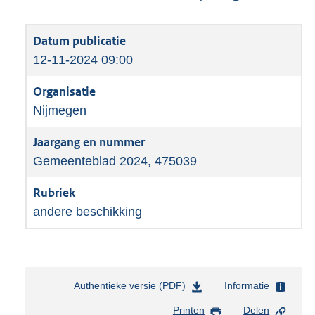
12-11-2024 09:00
Nijmegen
Gemeenteblad 2024, 475039
andere beschikking
Authentieke versie (PDF)
b
Informatie
e
Printen
Delen
s