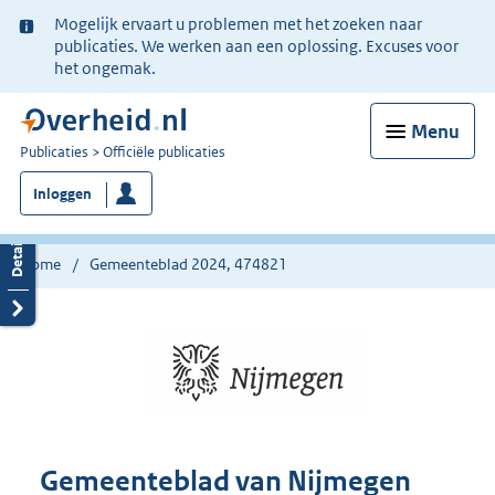
Ter
Mogelijk ervaart u problemen met het zoeken naar
informatie:
publicaties. We werken aan een oplossing. Excuses voor
het ongemak.
Menu
U
Publicaties
Officiële publicaties
bent
Inloggen
nu
hier:
Home
Gemeenteblad 2024, 474821
Gemeenteblad van Nijmegen