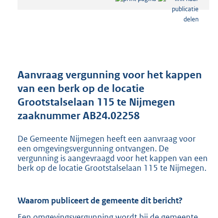
s
t
a
n
d
s
g
r
Aanvraag vergunning voor het kappen
o
van een berk op de locatie
o
Grootstalselaan 115 te Nijmegen
t
t
zaaknummer AB24.02258
e
:
De Gemeente Nijmegen heeft een aanvraag voor
8
een omgevingsvergunning ontvangen. De
0
vergunning is aangevraagd voor het kappen van een
3
berk op de locatie Grootstalselaan 115 te Nijmegen.
K
b
Waarom publiceert de gemeente dit bericht?
Een omgevingsvergunning wordt bij de gemeente