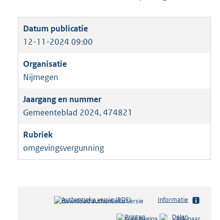
12-11-2024 09:00
Nijmegen
Gemeenteblad 2024, 474821
omgevingsvergunning
Authentieke versie (PDF)
b
Informatie
e
Printen
Delen