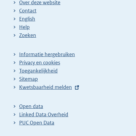
Over deze website
Contact
English
Help
Zoeken
Informatie hergebruiken
Privacy en cookies
Toegankelijkheid
Sitemap
E
Kwetsbaarheid melden
x
t
Open data
e
Linked Data Overheid
r
PUC Open Data
n