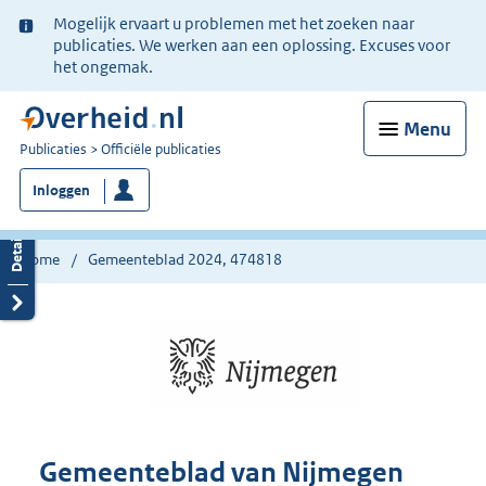
Ter
Mogelijk ervaart u problemen met het zoeken naar
informatie:
publicaties. We werken aan een oplossing. Excuses voor
het ongemak.
Menu
U
Publicaties
Officiële publicaties
bent
Inloggen
nu
hier:
Home
Gemeenteblad 2024, 474818
Gemeenteblad van Nijmegen