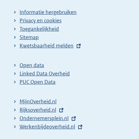
Informatie hergebruiken
Privacy en cookies
Toegankelijkheid
Sitemap
E
Kwetsbaarheid melden
x
t
Open data
e
Linked Data Overheid
r
PUC Open Data
n
e
MijnOverheid.nl
l
E
Rijksoverheid.nl
i
x
E
Ondernemersplein.nl
n
t
x
E
Werkenbijdeoverheid.nl
k
e
t
x
: