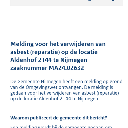
s
t
a
n
d
s
g
r
Melding voor het verwijderen van
o
asbest (reparatie) op de locatie
o
Aldenhof 2144 te Nijmegen
t
t
zaaknummer MA24.02632
e
:
De Gemeente Nijmegen heeft een melding op grond
8
van de Omgevingswet ontvangen. De melding is
0
gedaan voor het verwijderen van asbest (reparatie)
2
op de locatie Aldenhof 2144 te Nijmegen.
K
b
Waarom publiceert de gemeente dit bericht?
Een melding wordt bij de gemeente gedaan om