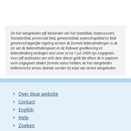
i
n
k
:
Disclaimer
De hier aangeboden pdf-bestanden van het Staatsblad, Staatscourant,
Tractatenblad, provinciaal blad, gemeenteblad, waterschapsblad en blad
gemeenschappelijke regeling vormen de formele bekendmakingen in de
zin van de Bekendmakingswet en de Rijkswet goedkeuring en
bekendmaking verdragen voor zover ze na 1 juli 2009 zijn uitgegeven.
Voor pdf-publicaties van vóór deze datum geldt dat alleen de in papieren
vorm uitgegeven bladen formele status hebben; de hier aangeboden
elektronische versies daarvan worden bij wijze van service aangeboden.
Over deze website
Contact
English
Help
Zoeken