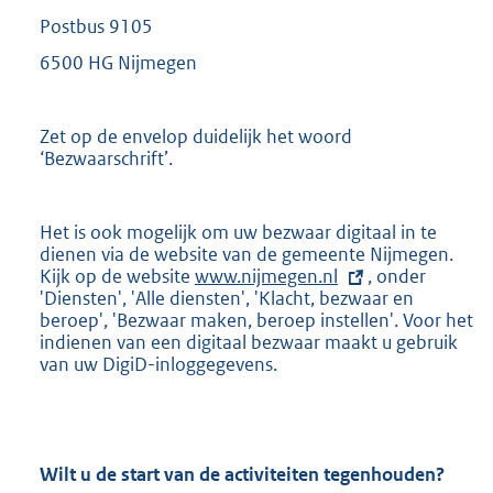
Postbus 9105
6500 HG Nijmegen
Zet op de envelop duidelijk het woord
‘Bezwaarschrift’.
Het is ook mogelijk om uw bezwaar digitaal in te
dienen via de website van de gemeente Nijmegen.
Kijk op de website
E
www.nijmegen.nl
, onder
'Diensten', 'Alle diensten', 'Klacht, bezwaar en
x
beroep', 'Bezwaar maken, beroep instellen'. Voor het
t
indienen van een digitaal bezwaar maakt u gebruik
e
van uw DigiD-inloggegevens.
r
n
e
l
i
n
Wilt u de start van de activiteiten tegenhouden?