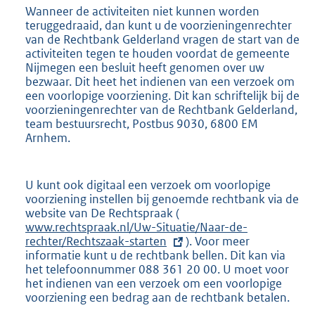
k
Wanneer de activiteiten niet kunnen worden
:
teruggedraaid, dan kunt u de voorzieningenrechter
van de Rechtbank Gelderland vragen de start van de
activiteiten tegen te houden voordat de gemeente
Nijmegen een besluit heeft genomen over uw
bezwaar. Dit heet het indienen van een verzoek om
een voorlopige voorziening. Dit kan schriftelijk bij de
voorzieningenrechter van de Rechtbank Gelderland,
team bestuursrecht, Postbus 9030, 6800 EM
Arnhem.
U kunt ook digitaal een verzoek om voorlopige
voorziening instellen bij genoemde rechtbank via de
website van De Rechtspraak (
E
www.rechtspraak.nl/Uw-Situatie/Naar-de-
x
rechter/Rechtszaak-starten
t
). Voor meer
informatie kunt u de rechtbank bellen. Dit kan via
e
het telefoonnummer 088 361 20 00. U moet voor
r
het indienen van een verzoek om een voorlopige
n
voorziening een bedrag aan de rechtbank betalen.
e
l