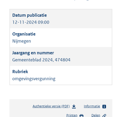
12-11-2024 09:00
Nijmegen
Gemeenteblad 2024, 474804
omgevingsvergunning
Authentieke versie (PDF)
b
Informatie
e
Printen
Delen