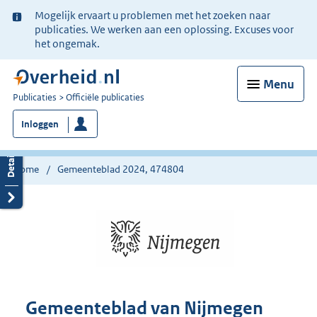
Ter
Mogelijk ervaart u problemen met het zoeken naar
informatie:
publicaties. We werken aan een oplossing. Excuses voor
het ongemak.
Menu
U
Publicaties
Officiële publicaties
bent
Inloggen
nu
hier:
Home
Gemeenteblad 2024, 474804
Gemeenteblad van Nijmegen