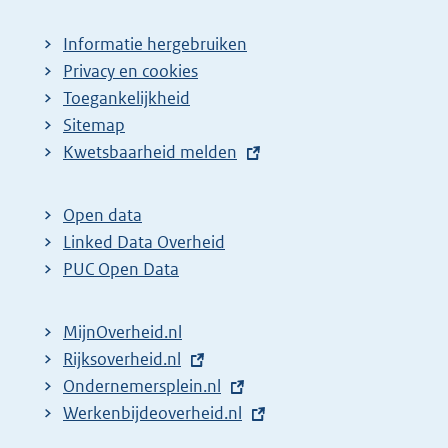
Informatie hergebruiken
Privacy en cookies
Toegankelijkheid
Sitemap
E
Kwetsbaarheid melden
x
t
Open data
e
Linked Data Overheid
r
PUC Open Data
n
e
MijnOverheid.nl
l
E
Rijksoverheid.nl
i
x
E
Ondernemersplein.nl
n
t
x
E
Werkenbijdeoverheid.nl
k
e
t
x