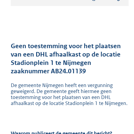
s
t
a
n
d
s
g
r
Geen toestemming voor het plaatsen
o
van een DHL afhaalkast op de locatie
o
Stadionplein 1 te Nijmegen
t
t
zaaknummer AB24.01139
e
:
De gemeente Nijmegen heeft een vergunning
8
geweigerd. De gemeente geeft hiermee geen
0
toestemming voor het plaatsen van een DHL
8
afhaalkast op de locatie Stadionplein 1 te Nijmegen.
K
b
Waarom publiceert de gemeente dit bericht?