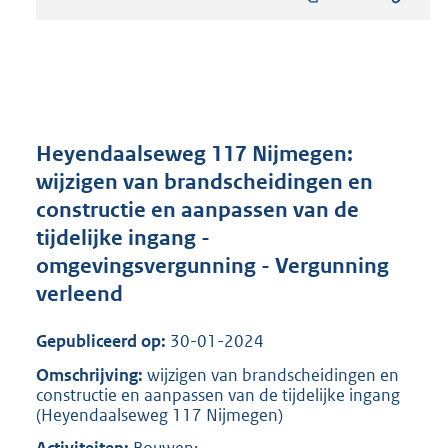
s
t
a
n
d
s
g
r
Heyendaalseweg 117 Nijmegen:
o
wijzigen van brandscheidingen en
o
constructie en aanpassen van de
t
t
tijdelijke ingang -
e
omgevingsvergunning - Vergunning
:
verleend
8
1
6
Gepubliceerd op:
30-01-2024
K
Omschrijving:
wijzigen van brandscheidingen en
b
constructie en aanpassen van de tijdelijke ingang
(Heyendaalseweg 117 Nijmegen)