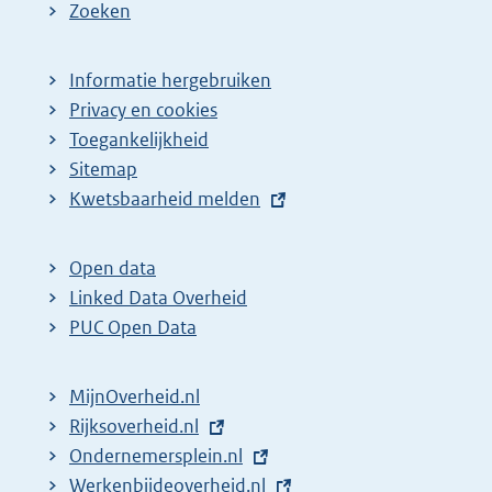
Zoeken
Informatie hergebruiken
Privacy en cookies
Toegankelijkheid
Sitemap
E
Kwetsbaarheid melden
x
t
Open data
e
Linked Data Overheid
r
PUC Open Data
n
e
MijnOverheid.nl
l
E
Rijksoverheid.nl
i
x
E
Ondernemersplein.nl
n
t
x
E
Werkenbijdeoverheid.nl