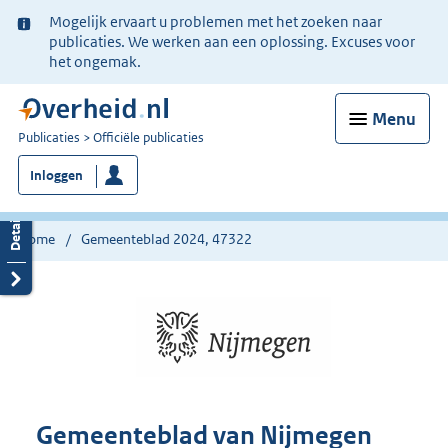
Ter
Mogelijk ervaart u problemen met het zoeken naar
informatie:
publicaties. We werken aan een oplossing. Excuses voor
het ongemak.
Menu
U
Publicaties
Officiële publicaties
bent
Inloggen
nu
hier:
Home
Gemeenteblad 2024, 47322
Gemeenteblad van Nijmegen