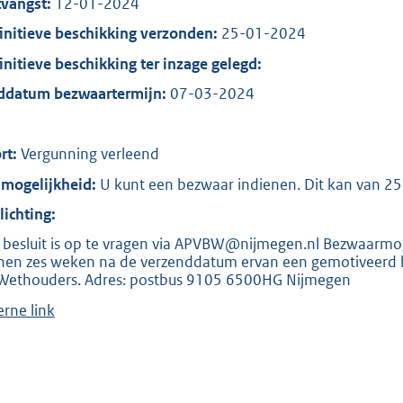
:
vangst:
12-01-2024
8
initieve beschikking verzonden:
25-01-2024
0
initieve beschikking ter inzage gelegd:
4
ddatum bezwaartermijn:
07-03-2024
b
rt:
Vergunning verleend
mogelijkheid:
U kunt een bezwaar indienen. Dit kan van 25
lichting:
 besluit is op te vragen via APVBW@nijmegen.nl Bezwaarmog
nen zes weken na de verzenddatum ervan een gemotiveerd be
Wethouders. Adres: postbus 9105 6500HG Nijmegen
erne link