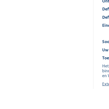
Ont
Def
Def
Ein
Soo
Uw 
Toe
Het
bin
en 
Ext