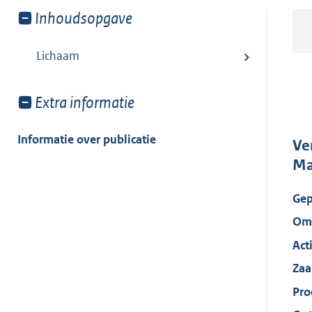
Toon
Inhoudsopgave
meer
van:
Lichaam
Toon
Extra informatie
meer
van:
Informatie over publicatie
Ve
Ma
Gep
Oms
Act
Za
Pro