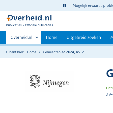
Ter
Mogelijk ervaart u prob
informatie:
U
Publicaties
Officiële publicaties
bent
Primaire
nu
Andere
Overheid.nl
Home
Uitgebreid zoeken
M
hier:
sites
navigatie
binnen
U bent hier:
Home
Gemeenteblad 2024, 45121
G
Dat
29-