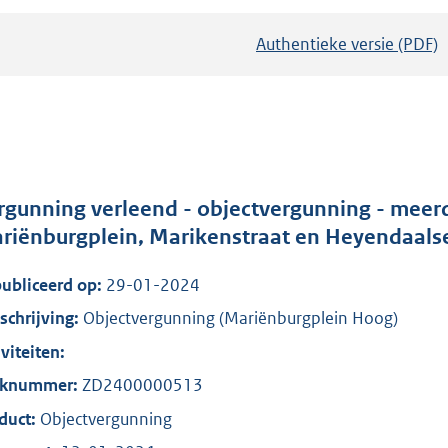
Authentieke versie (PDF)
b
e
s
t
a
n
d
rgunning verleend - objectvergunning - meerd
s
riënburgplein, Marikenstraat en Heyendaals
g
ubliceerd op:
29-01-2024
r
o
chrijving:
Objectvergunning (Mariënburgplein Hoog)
o
iviteiten:
t
aknummer:
ZD2400000513
t
duct:
Objectvergunning
e