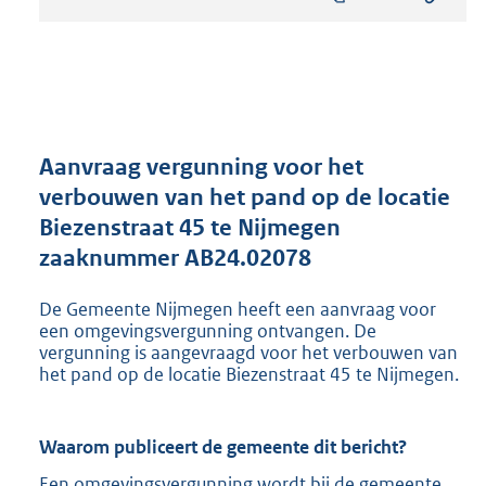
s
t
a
n
d
s
g
r
Aanvraag vergunning voor het
o
verbouwen van het pand op de locatie
o
Biezenstraat 45 te Nijmegen
t
t
zaaknummer AB24.02078
e
:
De Gemeente Nijmegen heeft een aanvraag voor
8
een omgevingsvergunning ontvangen. De
0
vergunning is aangevraagd voor het verbouwen van
3
het pand op de locatie Biezenstraat 45 te Nijmegen.
K
b
Waarom publiceert de gemeente dit bericht?
Een omgevingsvergunning wordt bij de gemeente