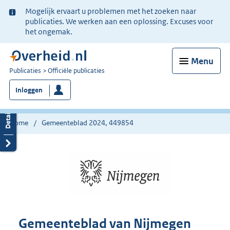
Ter
Mogelijk ervaart u problemen met het zoeken naar
informatie:
publicaties. We werken aan een oplossing. Excuses voor
het ongemak.
Menu
U
Publicaties
Officiële publicaties
bent
Inloggen
nu
hier:
Home
Gemeenteblad 2024, 449854
Gemeenteblad van Nijmegen