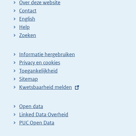
Over deze website
Contact
English
Help
Zoeken
Informatie hergebruiken
Privacy en cookies
Toegankelijkheid
Sitemap
E
Kwetsbaarheid melden
x
t
Open data
e
Linked Data Overheid
r
PUC Open Data
n