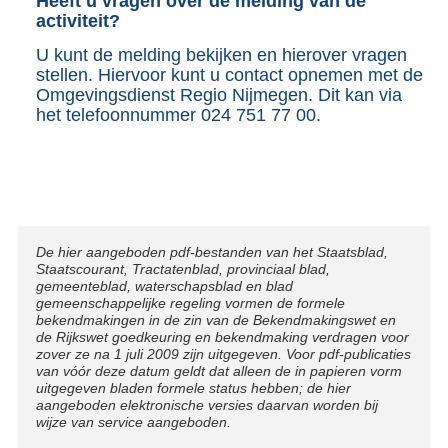
Heeft u vragen over de melding van de
activiteit?
U kunt de melding bekijken en hierover vragen
stellen. Hiervoor kunt u contact opnemen met de
Omgevingsdienst Regio Nijmegen. Dit kan via
het telefoonnummer 024 751 77 00.
Disclaimer
De hier aangeboden pdf-bestanden van het Staatsblad,
Staatscourant, Tractatenblad, provinciaal blad,
gemeenteblad, waterschapsblad en blad
gemeenschappelijke regeling vormen de formele
bekendmakingen in de zin van de Bekendmakingswet en
de Rijkswet goedkeuring en bekendmaking verdragen voor
zover ze na 1 juli 2009 zijn uitgegeven. Voor pdf-publicaties
van vóór deze datum geldt dat alleen de in papieren vorm
uitgegeven bladen formele status hebben; de hier
aangeboden elektronische versies daarvan worden bij
wijze van service aangeboden.