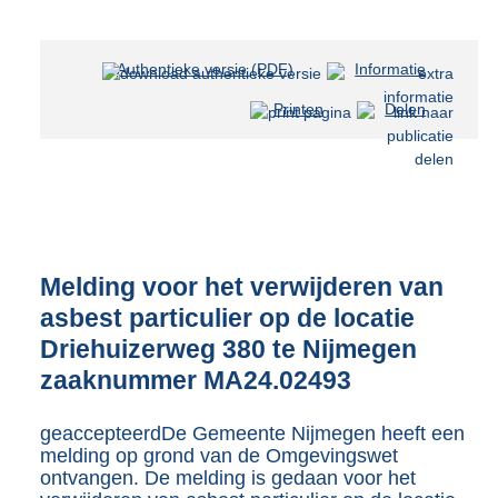
Authentieke versie (PDF)
b
Informatie
e
Printen
Delen
s
t
a
n
d
s
g
r
Melding voor het verwijderen van
o
asbest particulier op de locatie
o
Driehuizerweg 380 te Nijmegen
t
t
zaaknummer MA24.02493
e
:
geaccepteerdDe Gemeente Nijmegen heeft een
8
melding op grond van de Omgevingswet
0
ontvangen. De melding is gedaan voor het
2