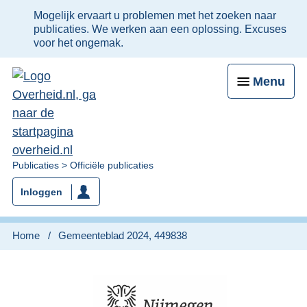
Ter
Mogelijk ervaart u problemen met het zoeken naar
informatie:
publicaties. We werken aan een oplossing. Excuses
voor het ongemak.
Menu
U
Publicaties
Officiële publicaties
bent
Inloggen
nu
hier:
Home
Gemeenteblad 2024, 449838