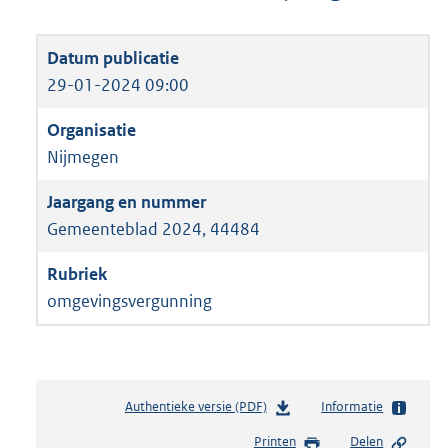
29-01-2024 09:00
Nijmegen
Gemeenteblad 2024, 44484
omgevingsvergunning
Authentieke versie (PDF)
b
Informatie
e
Printen
Delen