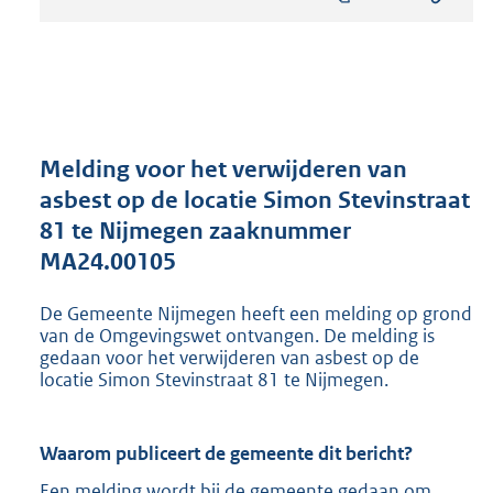
s
t
a
n
d
s
g
r
Melding voor het verwijderen van
o
asbest op de locatie Simon Stevinstraat
o
81 te Nijmegen zaaknummer
t
t
MA24.00105
e
:
De Gemeente Nijmegen heeft een melding op grond
8
van de Omgevingswet ontvangen. De melding is
0
gedaan voor het verwijderen van asbest op de
2
locatie Simon Stevinstraat 81 te Nijmegen.
K
b
Waarom publiceert de gemeente dit bericht?
Een melding wordt bij de gemeente gedaan om