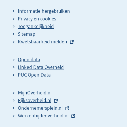
Informatie hergebruiken
Privacy en cookies
Toegankelijkheid
Sitemap
E
Kwetsbaarheid melden
x
t
Open data
e
Linked Data Overheid
r
PUC Open Data
n
e
MijnOverheid.nl
l
E
Rijksoverheid.nl
i
x
E
Ondernemersplein.nl
n
t
x
E
Werkenbijdeoverheid.nl
k
e
t
x
: