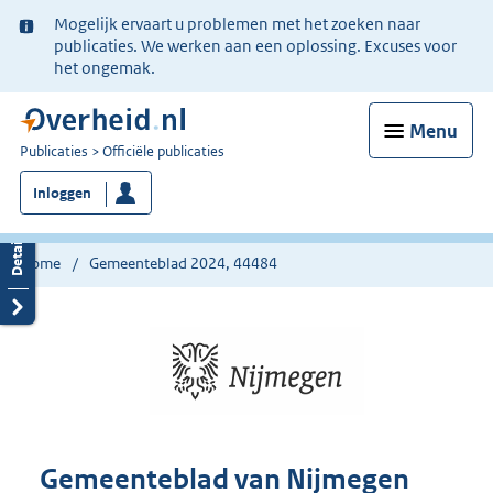
Ter
Mogelijk ervaart u problemen met het zoeken naar
informatie:
publicaties. We werken aan een oplossing. Excuses voor
het ongemak.
Menu
U
Publicaties
Officiële publicaties
bent
Inloggen
nu
hier:
Home
Gemeenteblad 2024, 44484
Gemeenteblad van Nijmegen