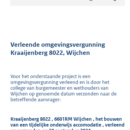
s
t
a
n
d
s
g
r
Verleende omgevingsvergunning
o
Kraaijenberg 8022, Wijchen
o
t
t
e
Voor het onderstaande project is een
:
omgevingsvergunning verleend en is door het
8
college van burgemeester en wethouders van
9
Wijchen op genoemde datum verzonden naar de
6
betreffende aanvrager:
K
b
Kraaijenberg 8022
,
6601RM Wijchen
,
het bouwen
van een tijdelijke onderwijs
accomodatie
, verleend