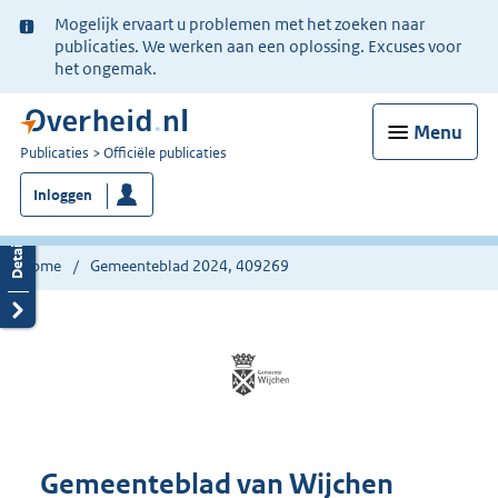
Ter
Mogelijk ervaart u problemen met het zoeken naar
informatie:
publicaties. We werken aan een oplossing. Excuses voor
het ongemak.
Menu
U
Publicaties
Officiële publicaties
bent
Inloggen
nu
hier:
Home
Gemeenteblad 2024, 409269
Gemeenteblad van Wijchen