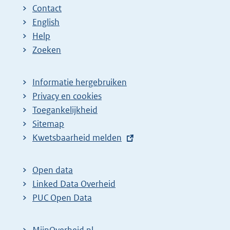
Contact
English
Help
Zoeken
Informatie hergebruiken
Privacy en cookies
Toegankelijkheid
Sitemap
E
Kwetsbaarheid melden
x
t
Open data
e
Linked Data Overheid
r
PUC Open Data
n
e